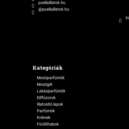
puellaillatok.hu
@puellaillatok.hu
K
Kategóriák
Mosóparfümök
Mosógél
Lakásparfümök
Diffúzorok
Illatosító lapok
Parfümök
Krémek
Fürdőhabok