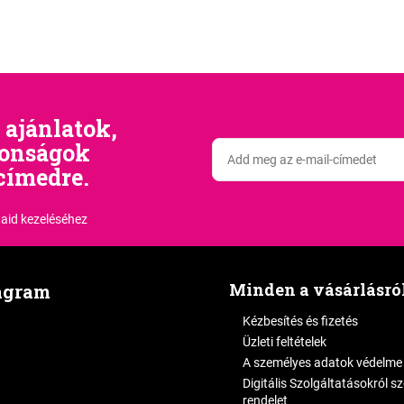
 ajánlatok,
donságok
címedre.
aid kezeléséhez
Minden a vásárlásró
agram
Kézbesítés és fizetés
Üzleti feltételek
A személyes adatok védelme
Digitális Szolgáltatásokról s
rendelet