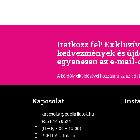
Iratkozz fel! Exkluzív
kedvezmények és új
egyenesen az e-mail-
A kérdőív elküldésével hozzájárulsz
az adat
L
á
Kapcsolat
Inst
b
l
kapcsolat
@
puellaillatok.hu
é
+361 445 0524
c
(H – P, 7.00 – 15.30)
PUELLAillatok.hu