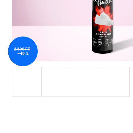
2 600 FT
–40 %