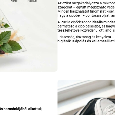
Az ezüst megakadályozza a mikroorga
szagokat – együtt megbízható védelm
Minden használatot finom illat kísér
hagy a cipőben – pontosan olyat, ami
A Puella cipődezodor
ideális minden
permetezd a cipő belsejébe, és hagy
tesz lehetővé
közvetlenül ott, ahol 
Frissesség, tisztaság és kényelem –
higiénikus ápolás és kellemes illat 
dás harmóniájából alkottuk
,