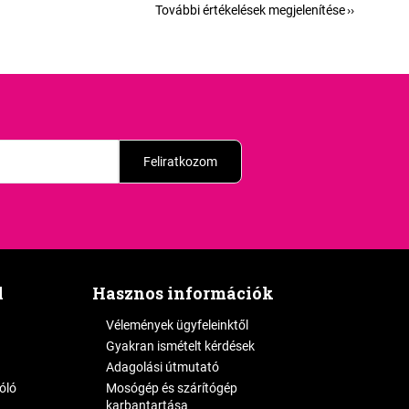
További értékelések megjelenítése
Feliratkozom
l
Hasznos információk
Vélemények ügyfeleinktől
Gyakran ismételt kérdések
Adagolási útmutató
zóló
Mosógép és szárítógép
karbantartása