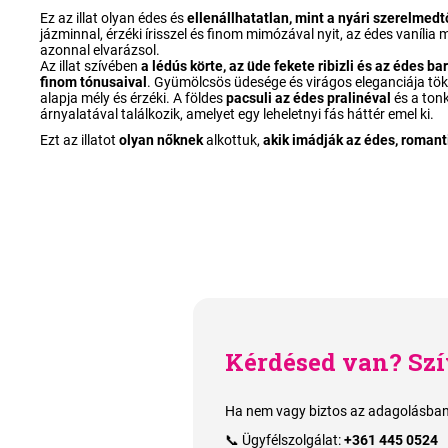
Ez az illat olyan édes és
ellenállhatatlan, mint a nyári szerelmedt
jázminnal, érzéki írisszel és finom mimózával nyit, az édes vanília m
azonnal elvarázsol.
Az illat szívében
a lédús körte, az üde fekete ribizli és az édes b
finom tónusaival
. Gyümölcsös üdesége és virágos eleganciája töké
alapja mély és érzéki. A földes
pacsuli az édes pralinéval
és a ton
árnyalatával találkozik, amelyet egy leheletnyi fás háttér emel ki.
Ezt az illatot
olyan nőknek
alkottuk,
akik imádják az édes, romanti
Kérdésed van? Szí
Ha nem vagy biztos az adagolásban,
📞 Ügyfélszolgálat:
+361 445 0524