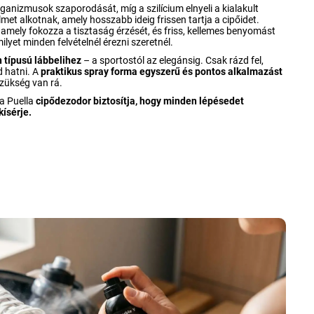
nizmusok szaporodását, míg a szilícium elnyeli a kialakult
et alkotnak, amely hosszabb ideig frissen tartja a cipőidet.
, amely fokozza a tisztaság érzését, és friss, kellemes benyomást
lyet minden felvételnél érezni szeretnél.
 típusú lábbelihez
– a sportostól az elegánsig. Csak rázd fel,
d hatni. A
praktikus spray forma egyszerű és pontos alkalmazást
szükség van rá.
 a Puella
cipődezodor biztosítja, hogy minden lépésedet
kísérje.