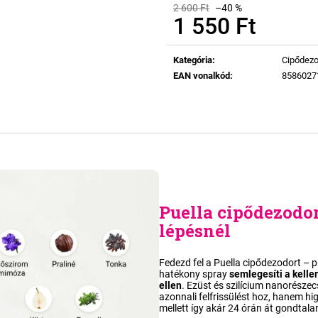
2 600 Ft
–40 %
1 550 Ft
Egységár:
Kategória
:
Cipődezo
EAN vonalkód
:
8586027
Puella
cipődezodo
lépésnél
Fedezd fel a Puella cipődezodort – p
hatékony spray
semlegesíti a kell
ellen
. Ezüst és szilícium nanorész
azonnali felfrissülést hoz, hanem hig
mellett így akár 24 órán át gondtalan