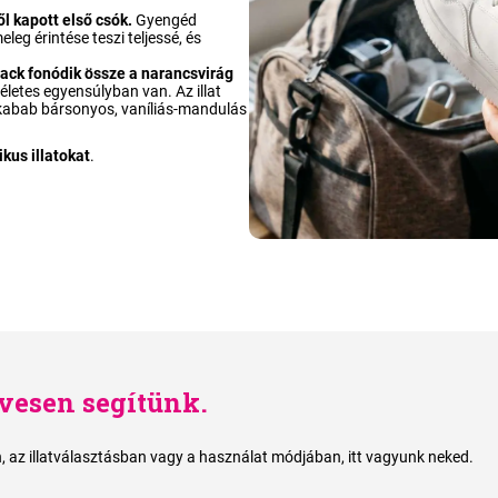
ől kapott első csók.
Gyengéd
eleg érintése teszi teljessé, és
arack fonódik össze a narancsvirág
letes egyensúlyban van. Az illat
kabab bársonyos, vaníliás-mandulás
kus illatokat
.
vesen segítünk.
 az illatválasztásban vagy a használat módjában, itt vagyunk neked.