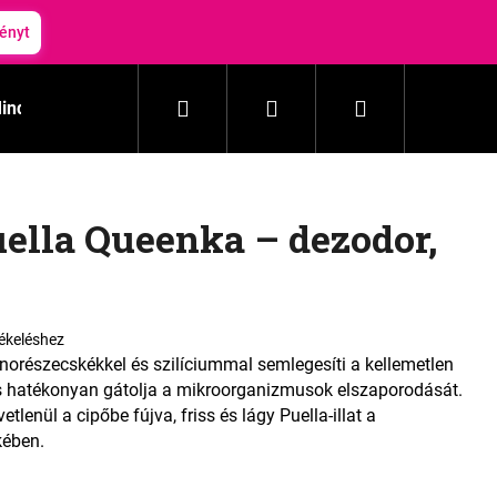
ényt
Keresés
Bejelentkezés
Kosár
inden termék
Mosás
Háztartás
Kozmetika
ella Queenka – dezodor,
tékeléshez
norészecskékkel és szilíciummal semlegesíti a kellemetlen
, és hatékonyan gátolja a mikroorganizmusok elszaporodását.
lenül a cipőbe fújva, friss és lágy Puella-illat a
kében.