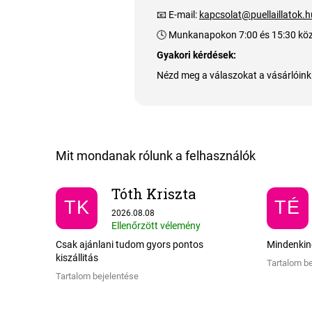
📧 E-mail:
kapcsolat@puellaillatok.h
🕓 Munkanapokon 7:00 és 15:30 köz
Gyakori kérdések:
Nézd meg a válaszokat a vásárlóink á
Tóth Kriszta
TK
TÉ
Az áruház értékelése 5-ből 5 csillag.
2026.08.08
Ellenőrzött vélemény
Csak ajánlani tudom gyors pontos
Mindenkin
kiszállitás
Tartalom b
Tartalom bejelentése