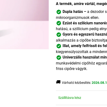
A termék, amire vártál, megér
Dupla hatás –
a dezodor se
mikroorganizmusok ellen.
Ezüst és szilícium nanoré
hatású, a szillícium pedig el
Gyors és egyszerű haszná
alkalmazás a cipőbe biztosítja 
Illat, amely felfrissít és f
kiegyensúlyozottak a mindenn
Univerzális használat min
munkavédelmi cipőhöz egyará
friss cipőre vágyik.
🚚
Várható kézbesítés:
2026.08.
Szállításra kész