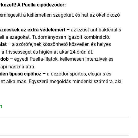
kezett! A Puella cipődezodor:
mlegesíti a kellemetlen szagokat, és hat az őket okozó
szecskék az extra védelemért –
az ezüst antibakteriális
nyeli a szagokat. Tudományosan igazolt kombináció.
lat –
a szórófejnek köszönhető közvetlen és helyes
a frissességet és higiéniát akár 24 órán át.
eldob –
egyedi Puella-illatok, kellemesen intenzívek és
api használatra.
den típusú cipőhöz –
a dezodor sportos, elegáns és
nt alkalmas. Egyszerű megoldás mindenki számára, aki
11