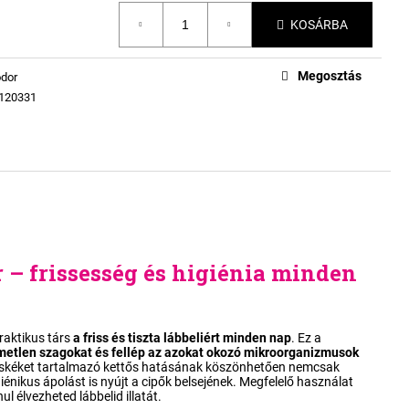
KOSÁRBA
Megosztás
dor
120331
r
– frissesség és higiénia minden
raktikus társ
a friss és tiszta lábbeliért minden nap
. Ez a
emetlen szagokat és fellép az azokat okozó mikroorganizmusok
ecskéket tartalmazó kettős hatásának köszönhetően nemcsak
iénikus ápolást is nyújt a cipők belsejének. Megfelelő használat
ul élvezheted lábbelid illatát.