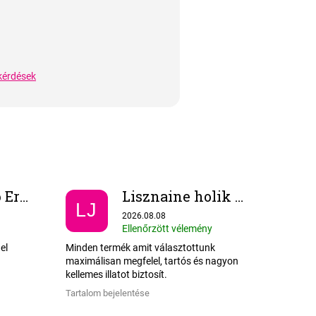
kérdések
Nagyné Papp Erzsébet
Lisznaine holik Jennifer
LJ
-ből 5 csillag.
Az áruház értékelése 5-ből 5 csillag.
2026.08.08
Ellenőrzött vélemény
el
Minden termék amit választottunk
maximálisan megfelel, tartós és nagyon
kellemes illatot biztosít.
Tartalom bejelentése