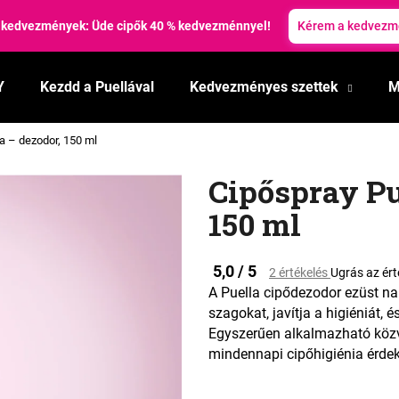
 kedvezmények: Üde cipők 40 % kedvezménnyel!
Kérem a kedvezm
Y
Kezdd a Puellával
Kedvezményes szettek
M
Mit keres?
a – dezodor, 150 ml
KERESÉS
Cipőspray Pu
150 ml
Ajánljuk
A
5,0 / 5
2 értékelés
Ugrás az ér
termék
A Puella cipődezodor ezüst na
átlagos
szagokat, javítja a higiéniát
értékelése
Egyszerűen alkalmazható közvet
5-
ből
mindennapi cipőhigiénia érde
0,0
csillag.