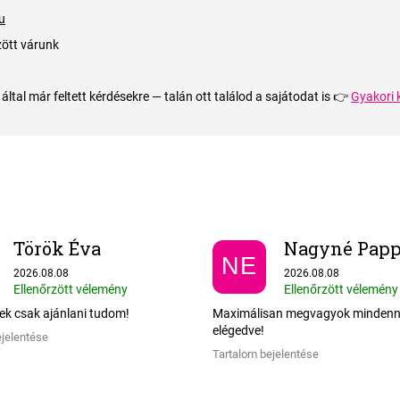
u
ött várunk
ltal már feltett kérdésekre — talán ott találod a sajátodat is 👉
Gyakori 
Török Éva
NE
Az áruház értékelése 5-ből 5 csillag.
Az áruház értékelése 5
2026.08.08
2026.08.08
Ellenőrzött vélemény
Ellenőrzött vélemény
ek csak ajánlani tudom!
Maximálisan megvagyok mindenn
elégedve!
ejelentése
Tartalom bejelentése