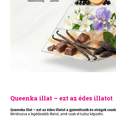
Queenka illat – ezt az édes illatot
Queenka illat – ezt az édes illatot a gyümölcsök és virágok cso
létrehozva a legédesebb illatot, amit csak el tudsz képzelni.