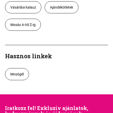
Vásárlási kalauz
Ajándékötletek
Mosás A-tól Z-ig
Hasznos linkek
Mosógél
Iratkozz fel! Exkluzív ajánlatok,