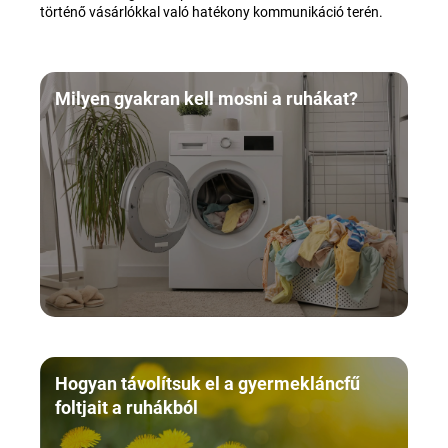
történő vásárlókkal való hatékony kommunikáció terén.
Milyen gyakran kell mosni a ruhákat?
Hogyan távolítsuk el a gyermekláncfű
foltjait a ruhákból