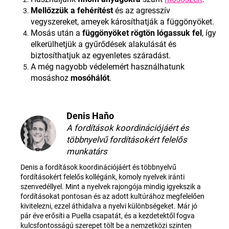
Mellőzzük a fehérítést
és az agresszív
vegyszereket, ameyek károsíthatják a függönyöket.
Mosás után a
függönyöket rögtön lógassuk fel
, így
elkerülhetjük a gyűrődések alakulását és
biztosíthatjuk az egyenletes száradást.
A még nagyobb védelemért használhatunk
mosáshoz
mosóhálót
.
Denis Haňo
A fordítások koordinációjáért és
többnyelvű fordításokért felelős
munkatárs
Denis a fordítások koordinációjáért és többnyelvű
fordításokért felelős kollégánk, komoly nyelvek iránti
szenvedéllyel. Mint a nyelvek rajongója mindig igyekszik a
fordításokat pontosan és az adott kultúrához megfelelően
kivitelezni, ezzel áthidalva a nyelvi különbségeket. Már jó
pár éve erősíti a Puella csapatát, és a kezdetektől fogva
kulcsfontosságú szerepet tölt be a nemzetközi szinten