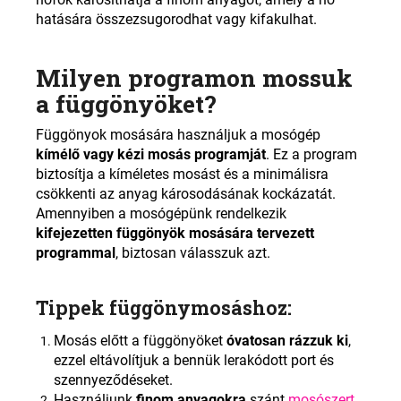
hatására összezsugorodhat vagy kifakulhat.
Milyen programon mossuk
a függönyöket?
Függönyok mosására használjuk a mosógép
kímélő vagy kézi mosás programját
. Ez a program
biztosítja a kíméletes mosást és a minimálisra
csökkenti az anyag károsodásának kockázatát.
Amennyiben a mosógépünk rendelkezik
kifejezetten függönyök mosására tervezett
programmal
, biztosan válasszuk azt.
Tippek függönymosáshoz:
Mosás előtt a függönyöket
óvatosan rázzuk ki
,
ezzel eltávolítjuk a bennük lerakódott port és
szennyeződéseket.
Használjunk
finom anyagokra
szánt
mosószert
.