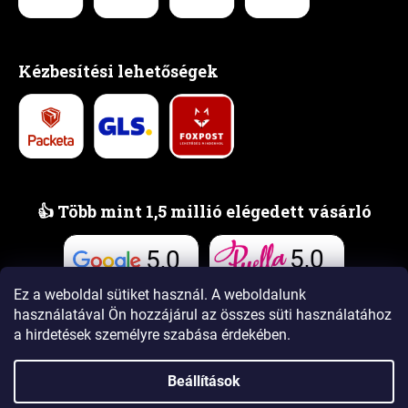
Kézbesítési lehetőségek
👍 Több mint 1,5 millió elégedett vásárló
5,0
5,0
Vélemények
Vélemények
Ez a weboldal sütiket használ. A weboldalunk
használatával Ön hozzájárul az összes süti használatához
a hirdetések személyre szabása érdekében.
Beállítások