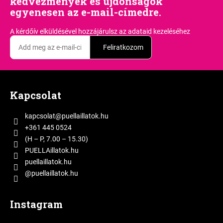
kedvezmények és újdonságok
egyenesen az e-mail-címedre.
A kérdőív elküldésével hozzájárulsz
az adataid kezeléséhez
Feliratkozom
L
á
Kapcsolat
b
l
kapcsolat
@
puellaillatok.hu
é
+361 445 0524
c
(H – P, 7.00 – 15.30)
PUELLAillatok.hu
puellaillatok.hu
@puellaillatok.hu
Instagram