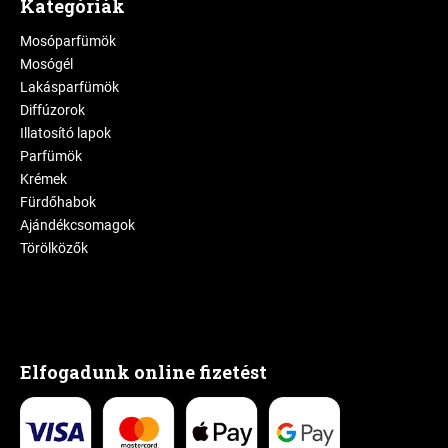
Kategóriák
Mosóparfümök
Mosógél
Lakásparfümök
Diffúzorok
Illatosító lapok
Parfümök
Krémek
Fürdőhabok
Ajándékcsomagok
Törölközők
Elfogadunk online fizetést