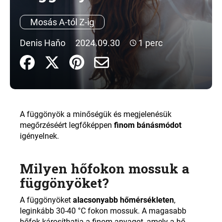
Mosás A-tól Z-ig
A
j
Denis Haňo
2024.09.30
1 perc
á
n
l
j
u
k
A függönyök a minőségük és megjelenésük
megőrzéséért legfőképpen
finom bánásmódot
igényelnek.
Milyen hőfokon mossuk a
függönyöket?
A függönyöket
alacsonyabb hőmérsékleten
,
leginkább 30-40 °C fokon mossuk. A magasabb
hőfok károsíthatja a finom anyagot, amely a hő