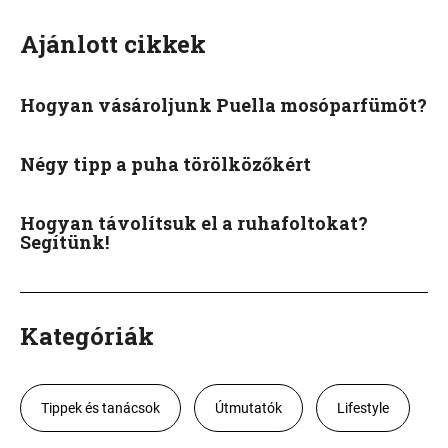
Ajánlott cikkek
Hogyan vásároljunk Puella mosóparfümöt?
Négy tipp a puha törölközőkért
Hogyan távolítsuk el a ruhafoltokat?
Segítünk!
Kategóriák
Tippek és tanácsok
Útmutatók
Lifestyle