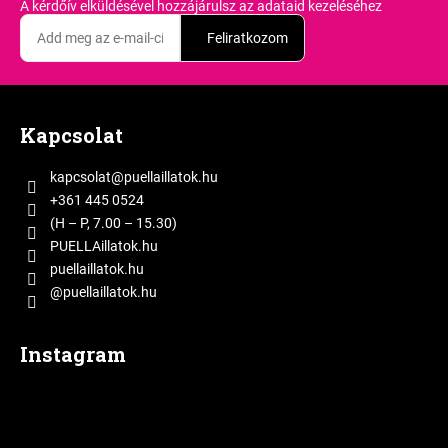
A kérdőív elküldésével hozzájárulsz
az adataid kezeléséhez
Feliratkozom
L
á
Kapcsolat
b
l
kapcsolat
@
puellaillatok.hu
é
+361 445 0524
c
(H – P, 7.00 – 15.30)
PUELLAillatok.hu
puellaillatok.hu
@puellaillatok.hu
Instagram