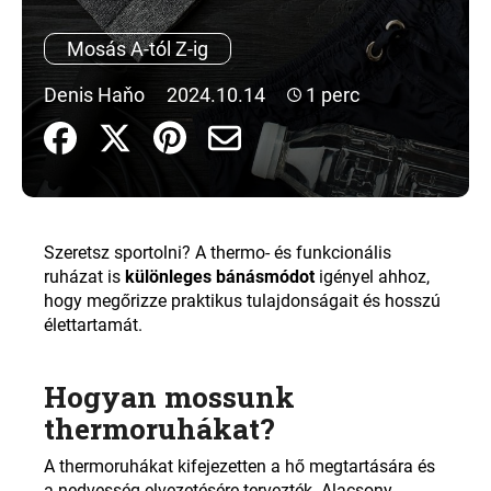
Mosás A-tól Z-ig
A
j
Denis Haňo
2024.10.14
1 perc
á
n
l
j
u
k
Szeretsz sportolni? A thermo- és funkcionális
ruházat is
különleges bánásmódot
igényel ahhoz,
hogy megőrizze praktikus tulajdonságait és hosszú
élettartamát.
Hogyan mossunk
thermoruhákat?
A thermoruhákat kifejezetten a hő megtartására és
a nedvesség elvezetésére tervezték. Alacsony