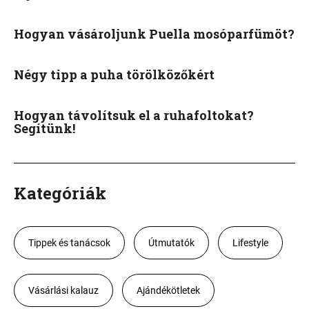
Hogyan vásároljunk Puella mosóparfümöt?
Négy tipp a puha törölközőkért
Hogyan távolítsuk el a ruhafoltokat?
Segítünk!
Kategóriák
Tippek és tanácsok
Útmutatók
Lifestyle
Vásárlási kalauz
Ajándékötletek