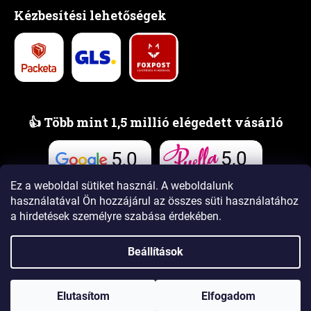
Kézbesítési lehetőségek
👍 Több mint 1,5 millió elégedett vásárló
5,0
5,0
Vélemények
Vélemények
Ez a weboldal sütiket használ. A weboldalunk
használatával Ön hozzájárul az összes süti használatához
a hirdetések személyre szabása érdekében.
Beállítások
Shoptet Premium készítette
Elutasítom
Elfogadom
Copyright 2026
www.PUELLAillatok.hu
. Minden jog fenntartva.