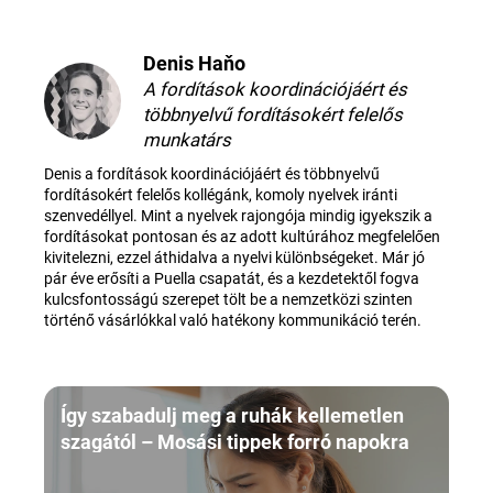
Denis Haňo
A fordítások koordinációjáért és
többnyelvű fordításokért felelős
munkatárs
Denis a fordítások koordinációjáért és többnyelvű
fordításokért felelős kollégánk, komoly nyelvek iránti
szenvedéllyel. Mint a nyelvek rajongója mindig igyekszik a
fordításokat pontosan és az adott kultúrához megfelelően
kivitelezni, ezzel áthidalva a nyelvi különbségeket. Már jó
pár éve erősíti a Puella csapatát, és a kezdetektől fogva
kulcsfontosságú szerepet tölt be a nemzetközi szinten
történő vásárlókkal való hatékony kommunikáció terén.
Így szabadulj meg a ruhák kellemetlen
szagától – Mosási tippek forró napokra