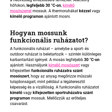
hőfokon,
legfeljebb 30 °C-on
,
kímélő
mosószerrel
mossuk. A thermoruhákat
kézzel
vagy
kímélő programon
ajánlott mosni.
Hogyan mossunk
funkcionális ruházatot?
A funkcionális ruházat – amelybe a sport- és
outdoor ruházat is beletartozik – szintén különleges
karbantartást igényel. A mosás legfeljebb
30 °C-on
ajánlott. Használjunk
kímélő mosószert
vagy
kifejezetten
funkcionális ruházatra szánt
mosószert
, hogy az anyag megőrizze műszaki
tulajdonságait, mint például a légáteresztő
képesség és a vízállóság. A funkcionális ruházatot
kímélő
vagy
kifejezetten sportruházatra szánt
programon
mossuk. Mellőzzük az erőteljes
csavarást.