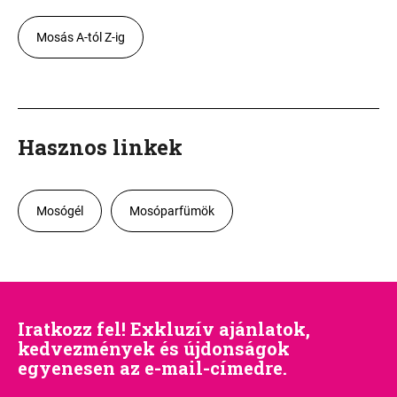
Mosás A-tól Z-ig
Hasznos linkek
Mosógél
Mosóparfümök
Iratkozz fel! Exkluzív ajánlatok,
kedvezmények és újdonságok
egyenesen az e-mail-címedre.