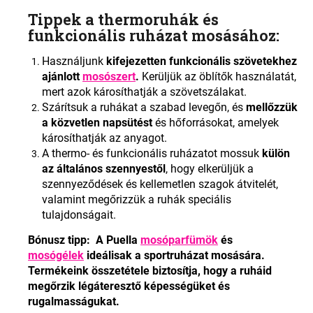
Tippek a thermoruhák és
funkcionális ruházat mosásához:
Használjunk
kifejezetten funkcionális szövetekhez
ajánlott
mosószert
.
Kerüljük az öblítők használatát,
mert azok károsíthatják a szövetszálakat.
Szárítsuk a ruhákat a szabad levegőn, és
mellőzzük
a közvetlen napsütést
és hőforrásokat, amelyek
károsíthatják az anyagot.
A thermo- és funkcionális ruházatot mossuk
külön
az általános szennyestől
, hogy elkerüljük a
szennyeződések és kellemetlen szagok átvitelét,
valamint megőrizzük a ruhák speciális
tulajdonságait.
Bónusz tipp: A Puella
mosóparfümök
és
mosógélek
ideálisak a sportruházat mosására.
Termékeink összetétele biztosítja, hogy a ruháid
megőrzik légáteresztő képességüket és
rugalmasságukat.