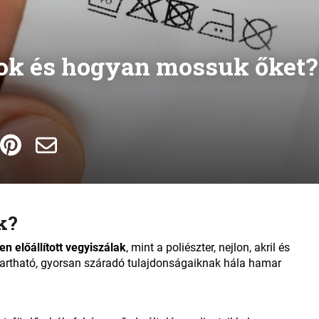
gok és hogyan mossuk őket?
k?
n előállított vegyiszálak
, mint a poliészter, nejlon, akril és
tartható, gyorsan száradó tulajdonságaiknak hála hamar