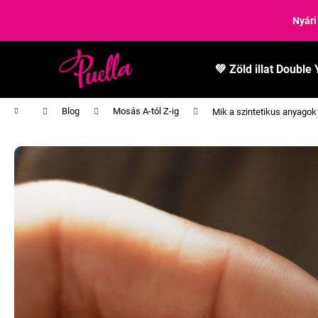
K
Ugrás
a
Nyári
o
fő
Vissza
Vissza
s
tartalomhoz
a boltba
a boltba
á
💚 Zöld illat Double 
r
Kezdőlap
Blog
Mosás A-tól Z-ig
Mik a szintetikus anyago