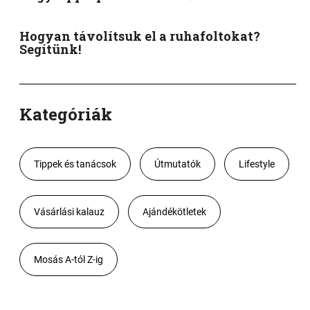
Hogyan távolítsuk el a ruhafoltokat?
Segítünk!
Kategóriák
Tippek és tanácsok
Útmutatók
Lifestyle
Vásárlási kalauz
Ajándékötletek
Mosás A-tól Z-ig