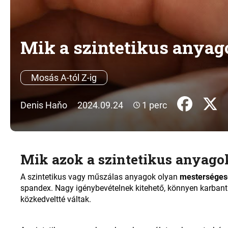
Mik a szintetikus anya
Mosás A-tól Z-ig
Denis Haňo
2024.09.24
1 perc
Mik azok a szintetikus anyago
A szintetikus vagy műszálas anyagok olyan
mesterségese
spandex. Nagy igénybevételnek kitehető, könnyen karban
közkedveltté váltak.