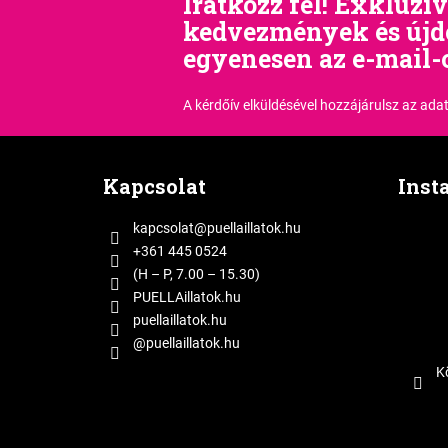
Iratkozz fel! Exkluzív
kedvezmények és új
egyenesen az e-mail-
A kérdőív elküldésével hozzájárulsz
az adat
L
á
Kapcsolat
Inst
b
l
kapcsolat
@
puellaillatok.hu
é
+361 445 0524
c
(H – P, 7.00 – 15.30)
PUELLAillatok.hu
puellaillatok.hu
@puellaillatok.hu
K