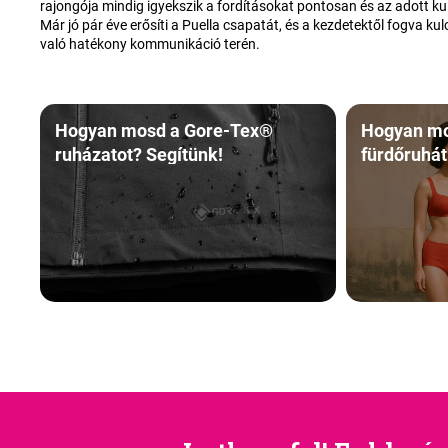
rajongója mindig igyekszik a fordításokat pontosan és az adott kul
Már jó pár éve erősíti a Puella csapatát, és a kezdetektől fogva k
való hatékony kommunikáció terén.
Hogyan mosd a Gore-Tex®
Hogyan mo
ruházatot? Segítünk!
fürdőruhát
helyes tiszt