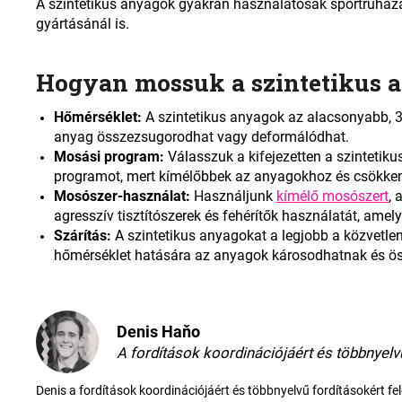
A szintetikus anyagok gyakran használatosak sportruházat
gyártásánál is.
Hogyan mossuk a szintetikus 
Hőmérséklet:
A szintetikus anyagok az alacsonyabb, 
anyag összezsugorodhat vagy deformálódhat.
Mosási program:
Válasszuk a kifejezetten a szinteti
programot, mert kímélőbbek az anyagokhoz és csökken
Mosószer-használat:
Használjunk
kímélő mosószert
, 
agresszív tisztítószerek és fehérítők használatát, amel
Szárítás:
A szintetikus anyagokat a legjobb a közvetle
hőmérséklet hatására az anyagok károsodhatnak és ö
Denis Haňo
A fordítások koordinációjáért és többnyelv
Denis a fordítások koordinációjáért és többnyelvű fordításokért fel