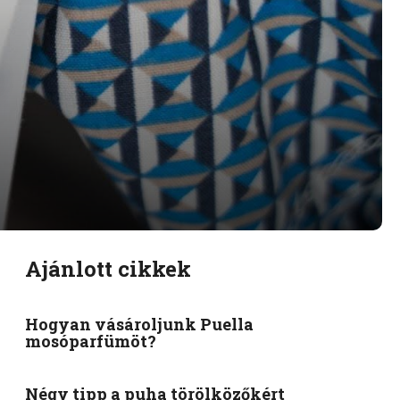
Ajánlott cikkek
Hogyan vásároljunk Puella
mosóparfümöt?
Négy tipp a puha törölközőkért