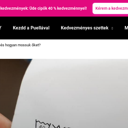
 kedvezmények: Üde cipők 40 % kedvezménnyel!
Kérem a kedvezm
Y
Kezdd a Puellával
Kedvezményes szettek
M
Mit keres?
k és hogyan mossuk őket?
KERESÉS
Ajánljuk