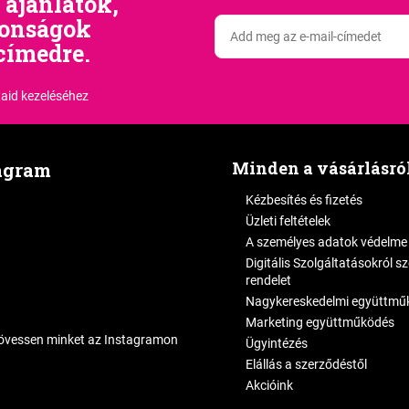
 ajánlatok,
donságok
címedre.
aid kezeléséhez
Minden a vásárlásró
agram
Kézbesítés és fizetés
Üzleti feltételek
A személyes adatok védelme
Digitális Szolgáltatásokról s
rendelet
Nagykereskedelmi együttmű
Marketing együttműködés
övessen minket az Instagramon
Ügyintézés
Elállás a szerződéstől
Akcióink