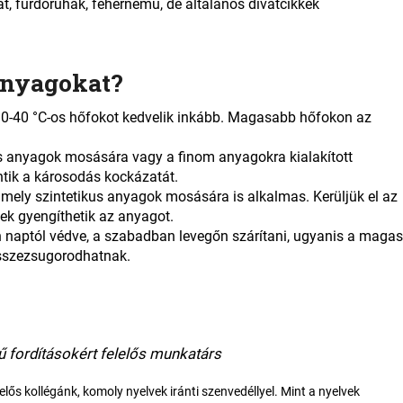
, fürdőruhák, fehérnemű, de általános divatcikkek
anyagokat?
30-40 °C-os hőfokot kedvelik inkább. Magasabb hőfokon az
kus anyagok mosására vagy a finom anyagokra kialakított
tik a károsodás kockázatát.
amely szintetikus anyagok mosására is alkalmas. Kerüljük el az
yek gyengíthetik az anyagot.
n naptól védve, a szabadban levegőn szárítani, ugyanis a magas
sszezsugorodhatnak.
ű fordításokért felelős munkatárs
elős kollégánk, komoly nyelvek iránti szenvedéllyel. Mint a nyelvek