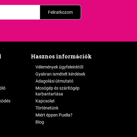
Feliratkozom
l
Hasznos információk
Vélemények ügyfeleinktől
Gyakran ismételt kérdések
Adagolási útmutató
zóló
Mosógép és szárítógép
karbantartása
ködés
Kapcsolat
Történetünk
Miért éppen Puella?
Blog