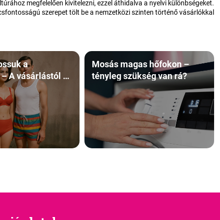
túrához megfelelően kivitelezni, ezzel áthidalva a nyelvi különbségeket.
ulcsfontosságú szerepet tölt be a nemzetközi szinten történő vásárlókkal
ssuk a
Mosás magas hőfokon –
 – A vásárlástól a
tényleg szükség van rá?
ításig🏊‍♀️