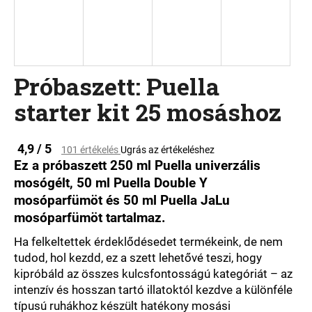
A
j
á
Próbaszett: Puella
n
l
starter kit 25 mosáshoz
j
u
k
A
4,9 / 5
101 értékelés
Ugrás az értékeléshez
termék
Ez a próbaszett 250 ml Puella univerzális
átlagos
mosógélt, 50 ml Puella Double Y
értékelése
mosóparfümöt és 50 ml Puella JaLu
5-
ből
mosóparfümöt tartalmaz.
4,8
csillag.
Ha felkeltettek érdeklődésedet termékeink, de nem
tudod, hol kezdd, ez a szett lehetővé teszi, hogy
kipróbáld az összes kulcsfontosságú kategóriát – az
intenzív és hosszan tartó illatoktól kezdve a különféle
típusú ruhákhoz készült hatékony mosási