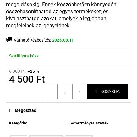
megoldásokig. Ennek köszönhetően könnyedén
összehasonlíthatod az egyes termékeket, és
kiválaszthatod azokat, amelyek a legjobban
megfelelnek az igényeidnek.
🚚
Várható kézbesítés:
2026.08.11
Szállításra kész
6 000 Ft
–25 %
4 500 Ft
Egységár:
KOSÁRBA
Megosztás
Kategória
:
Kedvezményes szettek