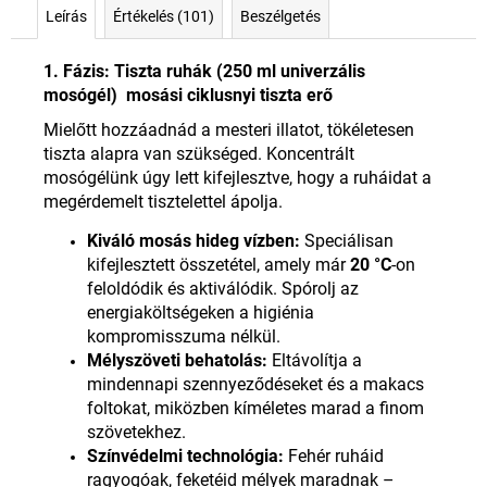
Leírás
Értékelés (101)
Beszélgetés
1. Fázis: Tiszta ruhák (250 ml univerzális
mosógél)
mosási ciklusnyi tiszta erő
Mielőtt hozzáadnád a mesteri illatot, tökéletesen
tiszta alapra van szükséged. Koncentrált
mosógélünk úgy lett kifejlesztve, hogy a ruháidat a
megérdemelt tisztelettel ápolja.
Kiváló mosás hideg vízben:
Speciálisan
kifejlesztett összetétel, amely már
20 °C
-on
feloldódik és aktiválódik. Spórolj az
energiaköltségeken a higiénia
kompromisszuma nélkül.
Mélyszöveti behatolás:
Eltávolítja a
mindennapi szennyeződéseket és a makacs
foltokat, miközben kíméletes marad a finom
szövetekhez.
Színvédelmi technológia:
Fehér ruháid
ragyogóak, feketéid mélyek maradnak –