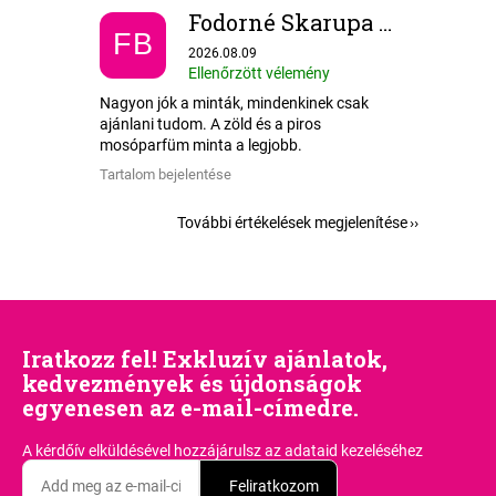
Fodorné Skarupa Borbála
FB
Az áruház értékelése 5-ből 5 csillag.
2026.08.09
Ellenőrzött vélemény
Nagyon jók a minták, mindenkinek csak
ajánlani tudom. A zöld és a piros
mosóparfüm minta a legjobb.
Tartalom bejelentése
További értékelések megjelenítése
Iratkozz fel! Exkluzív ajánlatok,
kedvezmények és újdonságok
egyenesen az e-mail-címedre.
A kérdőív elküldésével hozzájárulsz
az adataid kezeléséhez
Feliratkozom