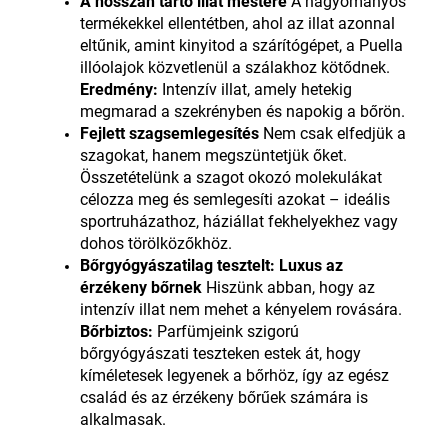
A hosszan tartó illat mestere
A hagyományos
termékekkel ellentétben, ahol az illat azonnal
eltűnik, amint kinyitod a szárítógépet, a Puella
illóolajok közvetlenül a szálakhoz kötődnek.
Eredmény:
Intenzív illat, amely hetekig
megmarad a szekrényben és napokig a bőrön.
Fejlett szagsemlegesítés
Nem csak elfedjük a
szagokat, hanem megszüntetjük őket.
Összetételünk a szagot okozó molekulákat
célozza meg és semlegesíti azokat – ideális
sportruházathoz, háziállat fekhelyekhez vagy
dohos törölközőkhöz.
Bőrgyógyászatilag tesztelt: Luxus az
érzékeny bőrnek
Hiszünk abban, hogy az
intenzív illat nem mehet a kényelem rovására.
Bőrbiztos:
Parfümjeink szigorú
bőrgyógyászati teszteken estek át, hogy
kíméletesek legyenek a bőrhöz, így az egész
család és az érzékeny bőrűek számára is
alkalmasak.