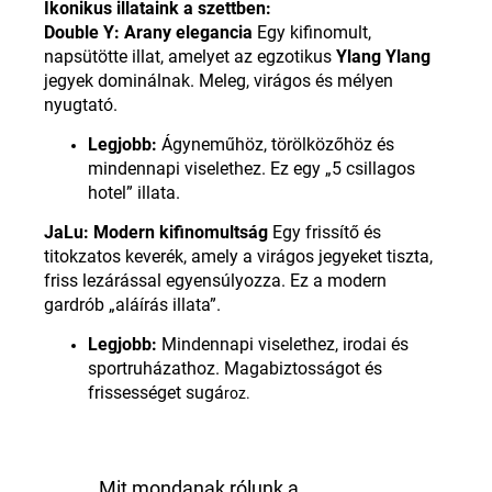
Ikonikus illataink a szettben:
Double Y: Arany elegancia
Egy kifinomult,
napsütötte illat, amelyet az egzotikus
Ylang Ylang
jegyek dominálnak. Meleg, virágos és mélyen
nyugtató.
Legjobb:
Ágyneműhöz, törölközőhöz és
mindennapi viselethez. Ez egy „5 csillagos
hotel” illata.
JaLu: Modern kifinomultság
Egy frissítő és
titokzatos keverék, amely a virágos jegyeket tiszta,
friss lezárással egyensúlyozza. Ez a modern
gardrób „aláírás illata”.
Legjobb:
Mindennapi viselethez, irodai és
sportruházathoz. Magabiztosságot és
frissességet sugá
roz.