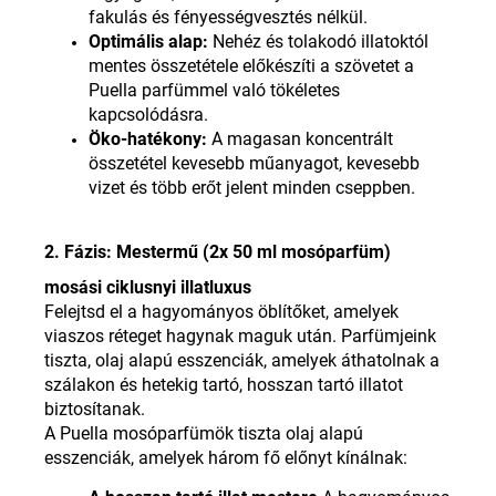
fakulás és fényességvesztés nélkül.
Optimális alap:
Nehéz és tolakodó illatoktól
mentes összetétele előkészíti a szövetet a
Puella parfümmel való tökéletes
kapcsolódásra.
Öko-hatékony:
A magasan koncentrált
összetétel kevesebb műanyagot, kevesebb
vizet és több erőt jelent minden cseppben.
2. Fázis: Mestermű (2x 50 ml mosóparfüm)
mosási ciklusnyi illatluxus
Felejtsd el a hagyományos öblítőket, amelyek
viaszos réteget hagynak maguk után. Parfümjeink
tiszta, olaj alapú esszenciák, amelyek áthatolnak a
szálakon és hetekig tartó, hosszan tartó illatot
biztosítanak.
A Puella mosóparfümök tiszta olaj alapú
esszenciák, amelyek három fő előnyt kínálnak: