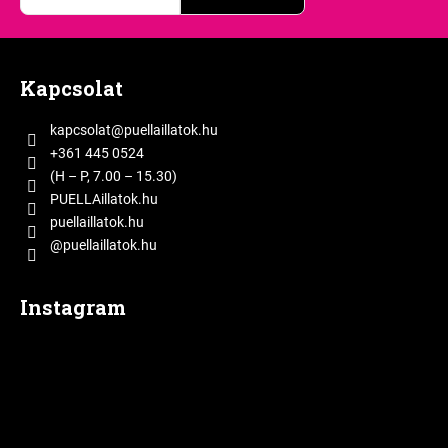
L
á
Kapcsolat
b
l
kapcsolat
@
puellaillatok.hu
é
+361 445 0524
c
(H – P, 7.00 – 15.30)
PUELLAillatok.hu
puellaillatok.hu
@puellaillatok.hu
Instagram