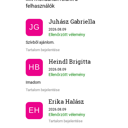
Juhász Gabriella
JG
Az áruház értékelése 5-ből 5 csillag.
2026.08.09
Ellenőrzött vélemény
Szívből ajánlom.
Tartalom bejelentése
Heindl Brigitta
HB
Az áruház értékelése 5-ből 5 csillag.
2026.08.09
Ellenőrzött vélemény
Imadom
Tartalom bejelentése
Erika Halász
Az áruház értékelése 5-ből 5 csillag.
EH
2026.08.09
Ellenőrzött vélemény
Tartalom bejelentése