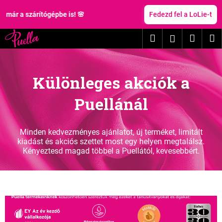
K
Ugrás
a
szárítógépbe is! 🌸
Fedezd fel a LoLie-t
o
fő
Vissza
Vissza
s
tartalomhoz
Keresés
Kosár
M
Bejelentk
á
M
r
i
Különleges akciók a
t
k
Puellánál
e
r
e
Minden kedvezményes ajánlatot, új terméket, limitált
s
kiadást és akciós szettet most egy helyen megtalálsz.
Kényeztesd magad többel a Puellától, kevesebbért.
?
KERESÉS