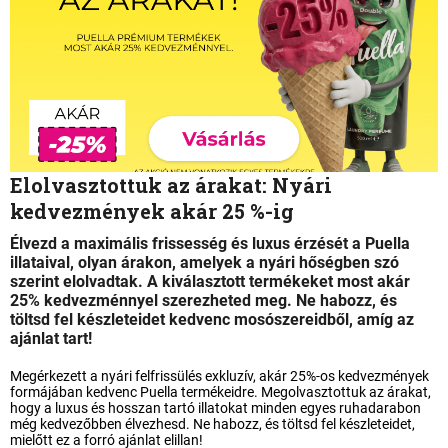
Elolvasztottuk az árakat: Nyári
kedvezmények akár 25 %-ig
Élvezd a maximális frissesség és luxus érzését a Puella
illataival, olyan árakon, amelyek a nyári hőségben szó
szerint elolvadtak. A kiválasztott termékeket most akár
25% kedvezménnyel szerezheted meg. Ne habozz, és
töltsd fel készleteidet kedvenc mosószereidből, amíg az
ajánlat tart!
Megérkezett a nyári felfrissülés exkluzív, akár 25%-os kedvezmények
formájában kedvenc Puella termékeidre. Megolvasztottuk az árakat,
hogy a luxus és hosszan tartó illatokat minden egyes ruhadarabon
még kedvezőbben élvezhesd. Ne habozz, és töltsd fel készleteidet,
mielőtt ez a forró ajánlat elillan!