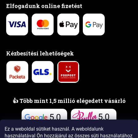
Elfogadunk online fizetést
Kézbesítési lehetőségek
👍 Több mint 1,5 millió elégedett vásárló
5,0
5,0
Vélemények
Vélemények
Ez a weboldal sütiket használ. A weboldalunk
használatával Ön hozzájárul az összes süti használatához