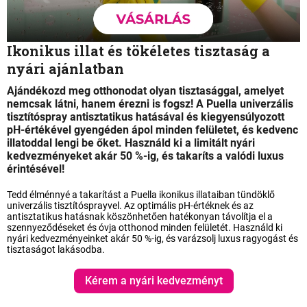
Ikonikus illat és tökéletes tisztaság a
nyári ajánlatban
Ajándékozd meg otthonodat olyan tisztasággal, amelyet
nemcsak látni, hanem érezni is fogsz! A Puella univerzális
tisztítóspray antisztatikus hatásával és kiegyensúlyozott
pH-értékével gyengéden ápol minden felületet, és kedvenc
illatoddal lengi be őket. Használd ki a limitált nyári
kedvezményeket akár 50 %-ig, és takaríts a valódi luxus
érintésével!
Tedd élménnyé a takarítást a Puella ikonikus illataiban tündöklő
univerzális tisztítósprayvel. Az optimális pH-értéknek és az
antisztatikus hatásnak köszönhetően hatékonyan távolítja el a
szennyeződéseket és óvja otthonod minden felületét. Használd ki
nyári kedvezményeinket akár 50 %-ig, és varázsolj luxus ragyogást és
tisztaságot lakásodba.
Kérem a nyári kedvezményt