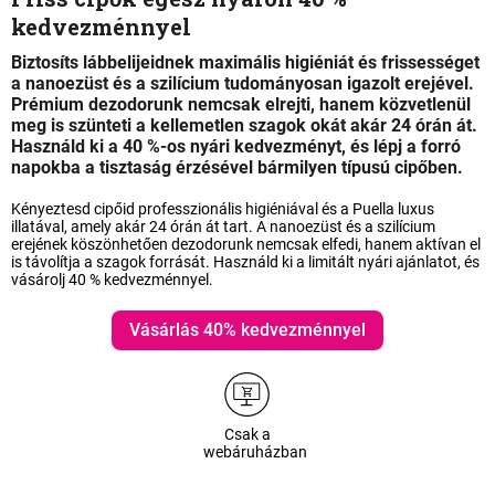
kedvezménnyel
Biztosíts lábbelijeidnek maximális higiéniát és frissességet
a nanoezüst és a szilícium tudományosan igazolt erejével.
Prémium dezodorunk nemcsak elrejti, hanem közvetlenül
meg is szünteti a kellemetlen szagok okát akár 24 órán át.
Használd ki a 40 %-os nyári kedvezményt, és lépj a forró
napokba a tisztaság érzésével bármilyen típusú cipőben.
Kényeztesd cipőid professzionális higiéniával és a Puella luxus
illatával, amely akár 24 órán át tart. A nanoezüst és a szilícium
erejének köszönhetően dezodorunk nemcsak elfedi, hanem aktívan el
is távolítja a szagok forrását. Használd ki a limitált nyári ajánlatot, és
vásárolj 40 % kedvezménnyel.
Vásárlás 40% kedvezménnyel
Csak a
webáruházban