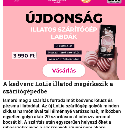
A
j
á
n
l
j
u
k
A kedvenc LoLie illatod megérkezik a
szárítógépedbe
Ismerd meg a szárítás forradalmát kedvenc lótusz és
pézsma illatoddal. Az új LoLie szárítógép golyók minden
ciklust harmóniával teli élménnyé varázsolnak, miközben
egyetlen golyó akár 20 szárításon át intenzív aromát
bocsát ki. A szárítás után egyszerűen helyezd őket a
ruhásszekrénybe a szekrények szűnni nem akaró