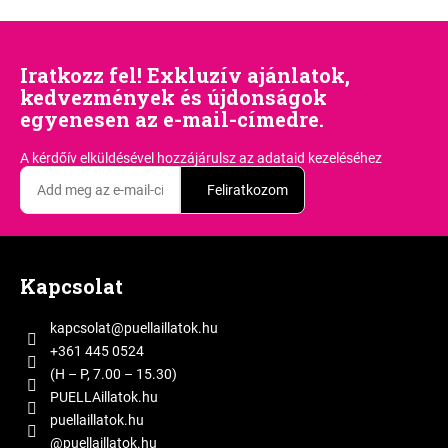
Iratkozz fel! Exkluzív ajánlatok,
kedvezmények és újdonságok
egyenesen az e-mail-címedre.
A kérdőív elküldésével hozzájárulsz
az adataid kezeléséhez
Feliratkozom
L
á
Kapcsolat
b
l
kapcsolat
@
puellaillatok.hu
é
+361 445 0524
c
(H – P, 7.00 – 15.30)
PUELLAillatok.hu
puellaillatok.hu
@puellaillatok.hu