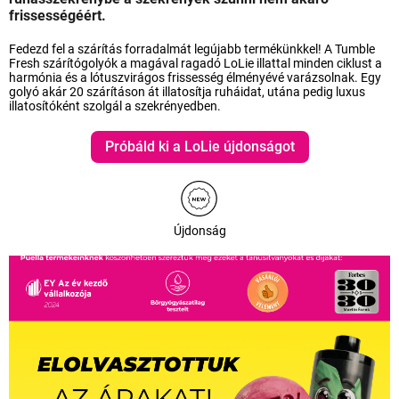
frissességéért.
Fedezd fel a szárítás forradalmát legújabb termékünkkel! A Tumble
Fresh szárítógolyók a magával ragadó LoLie illattal minden ciklust a
harmónia és a lótuszvirágos frissesség élményévé varázsolnak. Egy
golyó akár 20 szárításon át illatosítja ruháidat, utána pedig luxus
illatosítóként szolgál a szekrényedben.
Próbáld ki a LoLie újdonságot
Újdonság