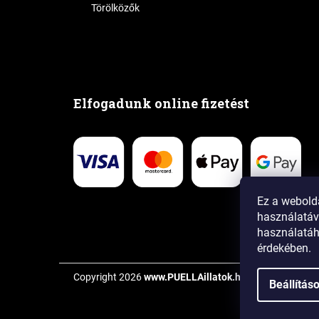
Törölközők
Elfogadunk online fizetést
Ez a webold
használatáv
használatá
érdekében.
Copyright 2026
www.PUELLAillatok.hu
. Minden jog fen
Beállítás