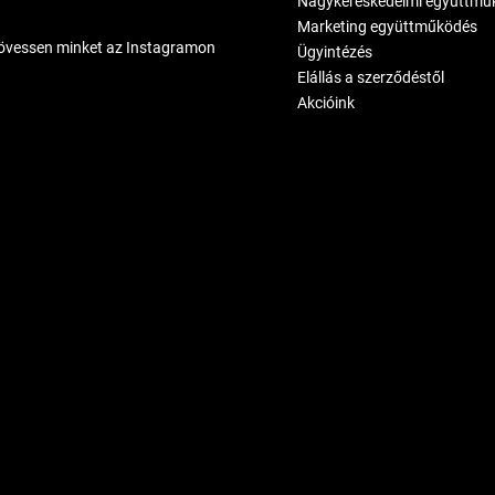
Nagykereskedelmi együttmű
Marketing együttműködés
övessen minket az Instagramon
Ügyintézés
Elállás a szerződéstől
Akcióink