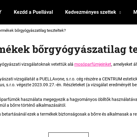
Y
Kezdd a Puellával
Kedvezményes szettek
M
termékek bőrgyógyászatilag teszteltek?
Mit keres?
rmékek bőrgyógyászatilag te
KERESÉS
yógyászati vizsgálatoknak vetettük alá
mosóparfümjeinket
, amelyeket 
szati vizsgálatát a PUELLAvone, s.r.o. cég részére a CENTRUM estetick
Ajánljuk
s, s.r.o. végezte 2023.09.27.-én. Részleteket (a vizsgálat eredményét be
óparfümök használata megegyezik a hagyományos öblítők használatával 
ül a bőrre történő alkalmazásától.
s betartásánál ezek a termékek biztonságosak a bőrre és alkalmasak a r