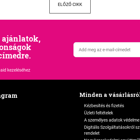
ELŐZŐ CIKK
 ajánlatok,
donságok
címedre.
aid kezeléséhez
Minden a vásárlásró
agram
Kézbesítés és fizetés
Üzleti feltételek
A személyes adatok védelme
Digitális Szolgáltatásokról s
rendelet