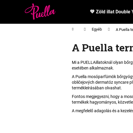
K
Ugrás
a
o
💚 Zöld illat Double 
fő
Vissza
Vissza
s
tartalomhoz
a boltba
a boltba
á
Kezdőlap
Egyéb
A Puella 
r
A Puella te
Mi a PUELLAillatoknál olyan bőrg
esetében alkalmaznak.
A Puella mosóparfümök bőrgyógyá
obličejových dermatóz syncare plu
termékleírásában olvashat.
Fontos megjegyezni, hogy a mos
termékek hagyományos, közvetlen
A megfelelő adagolás és a kezelé