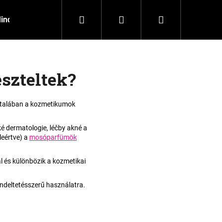
Keresés
Bejelentkezés
Kosár
inden termék
Mosás
Háztartás
Kozmetika
szteltek?
általában a kozmetikumok
é dermatologie, léčby akné a
leértve) a
mosóparfümök
és különbözik a kozmetikai
endeltetésszerű használatra.