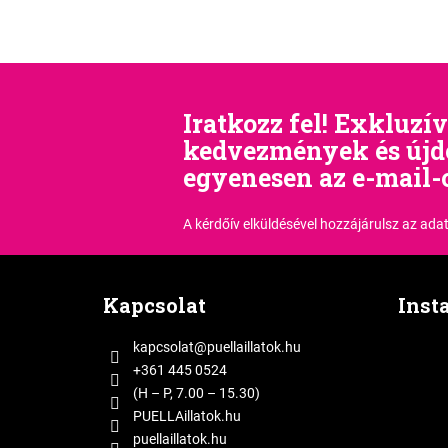
Iratkozz fel! Exkluzív
kedvezmények és új
egyenesen az e-mail-
A kérdőív elküldésével hozzájárulsz
az adat
L
á
Kapcsolat
Inst
b
l
kapcsolat
@
puellaillatok.hu
é
+361 445 0524
c
(H – P, 7.00 – 15.30)
PUELLAillatok.hu
puellaillatok.hu