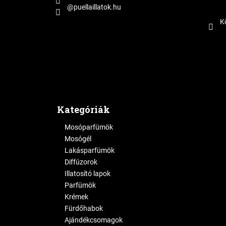
@puellaillatok.hu
K
Kategóriák
Mosóparfümök
Mosógél
Lakásparfümök
Diffúzorok
Illatosító lapok
Parfümök
Krémek
Fürdőhabok
Ajándékcsomagok