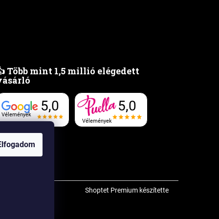
👍 Több mint 1,5 millió elégedett
vásárló
5,0
5,0
Vélemények
Vélemények
Elfogadom
Shoptet Premium készítette