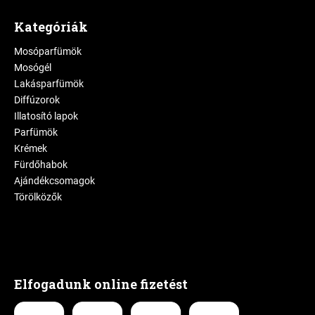
Kategóriák
Mosóparfümök
Mosógél
Lakásparfümök
Diffúzorok
Illatosító lapok
Parfümök
Krémek
Fürdőhabok
Ajándékcsomagok
Törölközők
Elfogadunk online fizetést