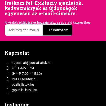
Iratkozz fel! Exkluzív ajánlatok,
kedvezmények és újdonságok
egyenesen az e-mail-címedre.
A kérdőív elküldésével hozzájárulsz
az adataid kezeléséhez
Feliratkozom
L
á
Kapcsolat
b
l
kapcsolat
@
puellaillatok.hu
é
+361 445 0524
c
(H – P, 7.00 – 15.30)
PUELLAillatok.hu
puellaillatok.hu
@puellaillatok.hu
Instagram