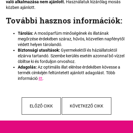
való alkalmazása nem ajánlott.
Használatuk kizárólag mosás
közben ajánlott.
A
További hasznos információk
:
j
á
Tárolás:
A mosóparfüm minőségének és illatának
n
megőrzése érdekében száraz, hűvös, közvetlen napfénytől
l
védett helyen tárolandó.
j
Biztonsági utasítások:
Gyermekektől és háziállatoktól
u
elzárva tartandó. Szembe kerülés esetén azonnal bő vízzel
öblítse ki és forduljon orvoshoz.
k
Adagolás:
Az optimális illat elérése érdekében kövesse a
termék címkéjén feltüntetett ajánlott adagolást. Több
információ
itt
.
ELŐZŐ CIKK
KÖVETKEZŐ CIKK