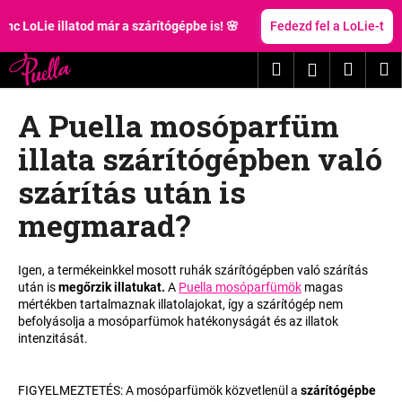
K
Ugrás
a
LoLie illatod már a szárítógépbe is! 🌸
Fedezd fel a LoLie-t
o
fő
Vissza
Vissza
s
tartalomhoz
Keresés
Kosár
M
Bejelentk
á
M
r
A Puella mosóparfüm
i
t
illata szárítógépben való
k
szárítás után is
e
r
megmarad?
e
s
Igen, a termékeinkkel mosott ruhák szárítógépben való szárítás
?
után is
megőrzik illatukat.
A
Puella mosóparfümök
magas
mértékben tartalmaznak illatolajokat, így a szárítógép nem
befolyásolja a mosóparfümok hatékonyságát és az illatok
intenzitását.
KERESÉS
FIGYELMEZTETÉS: A mosóparfümök közvetlenül a
szárítógépbe