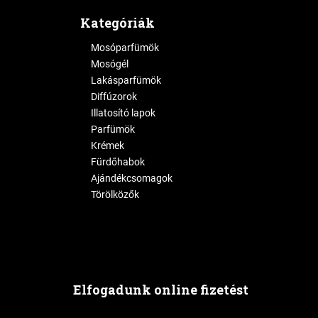
Kategóriák
Mosóparfümök
Mosógél
Lakásparfümök
Diffúzorok
Illatosító lapok
Parfümök
Krémek
Fürdőhabok
Ajándékcsomagok
Törölközők
Elfogadunk online fizetést