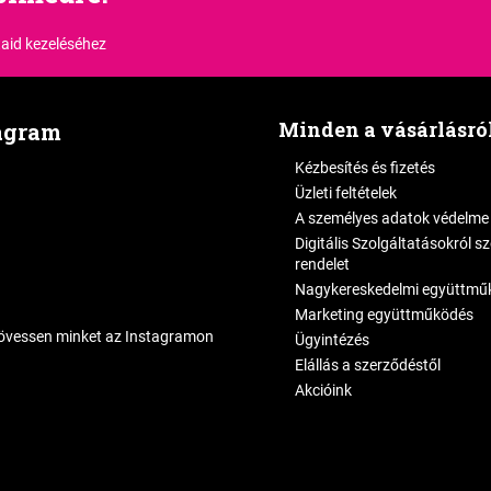
aid kezeléséhez
Minden a vásárlásró
agram
Kézbesítés és fizetés
Üzleti feltételek
A személyes adatok védelme
Digitális Szolgáltatásokról s
rendelet
Nagykereskedelmi együttmű
Marketing együttműködés
övessen minket az Instagramon
Ügyintézés
Elállás a szerződéstől
Akcióink