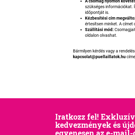
A csomag nyomon követé
szükséges információkat. Í
időpontját is.
Kézbesítési cím megválto
értesítsen minket. A címet
Szállítási mód
:
Csomagjait
oldalon olvashat.
Bármilyen kérdés vagy a rendelés
kapcsolat@puellaillatok.hu
címe
Iratkozz fel! Exkluzív
kedvezmények és új
egyenesen az e-mail-