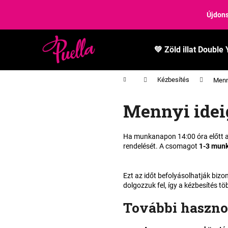
K
Ugrás
a
Újdons
o
fő
Vissza
Vissza
s
tartalomhoz
a boltba
a boltba
á
💚 Zöld illat Double 
r
Kezdőlap
Kézbesítés
Menny
Mennyi ideig
Ha munkanapon 14:00 óra előtt ad
rendelését. A csomagot
1-3 mun
Ezt az időt befolyásolhatják bi
dolgozzuk fel, így a kézbesítés tö
További haszno