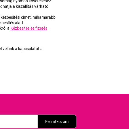
 a csomag nyomon követéséhez
dhatja a kiszállítás várható
 kézbesítési címet, mihamarabb
besítés alatt.
król a
Kézbesítés és fizetés
l velünk a kapcsolatot a
Feliratkozom