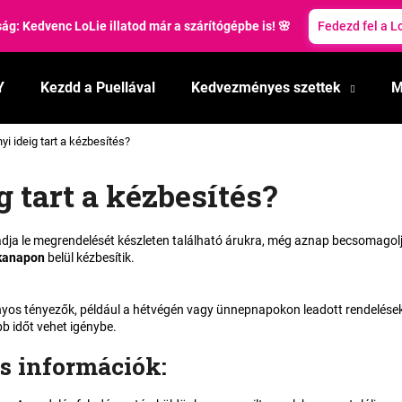
ág: Kedvenc LoLie illatod már a szárítógépbe is! 🌸
Fedezd fel a L
Y
Kezdd a Puellával
Kedvezményes szettek
M
Mit keres?
i ideig tart a kézbesítés?
KERESÉS
 tart a kézbesítés?
ja le megrendelését készleten található árukra, még aznap becsomagolj
Ajánljuk
kanapon
belül kézbesítik.
zonyos tényezők, például a hétvégén vagy ünnepnapokon leadott rendelé
bb időt vehet igénybe.
s információk
: