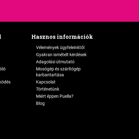
l
Hasznos információk
Vélemények ügyfeleinktől
Gyakran ismételt kérdések
Adagolási útmutató
zóló
Mosógép és szárítógép
karbantartása
ködés
Kapcsolat
Történetünk
Miért éppen Puella?
Blog