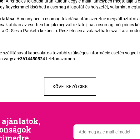
se
:
A rendelés feladása után küldünk egy e-mailt, amelyben megtalálja
gy figyelemmel kísérheti a csomag állapotát és helyzetét, valamint megtu
ztatása
:
Amennyiben a csomag feladása után szeretné megváltoztatni a
 csak abban az esetben tudjuk megváltoztatni, ha a csomag még nincs kéz
 a GLS és a Packeta kézbesíti. Részletesen a választható szállítási módo
e szállításával kapcsolatos további szükséges információ esetén vegye fe
n vagy a
+3614450524
telefonszámon.
KÖVETKEZŐ CIKK
 ajánlatok,
donságok
címedre.