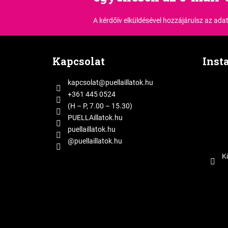
A kérdőív elküldésével hozzájárulsz
az adat
L
á
Kapcsolat
Inst
b
l
kapcsolat
@
puellaillatok.hu
é
+361 445 0524
c
(H – P, 7.00 – 15.30)
PUELLAillatok.hu
puellaillatok.hu
@puellaillatok.hu
K