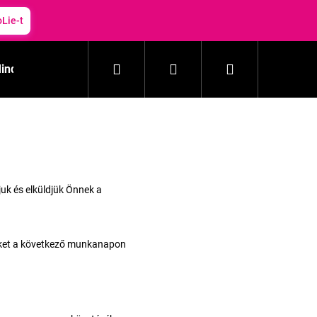
oLie-t
Keresés
Bejelentkezés
Kosár
inden termék
Mosás
Háztartás
Kozmetika
uk és elküldjük Önnek a
seket a következő munkanapon