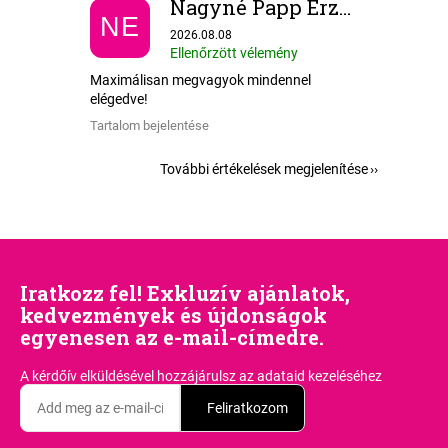
Nagyné Papp Erzsébet
NE
Az áruház értékelése 5-ből 5 csillag.
2026.08.08
Ellenőrzött vélemény
Maximálisan megvagyok mindennel
elégedve!
Tartalom bejelentése
További értékelések megjelenítése
Iratkozz fel! Exkluzív ajánlatok,
kedvezmények és újdonságok
egyenesen az e-mail-címedre.
A kérdőív elküldésével hozzájárulsz
az adataid kezeléséhez
Feliratkozom