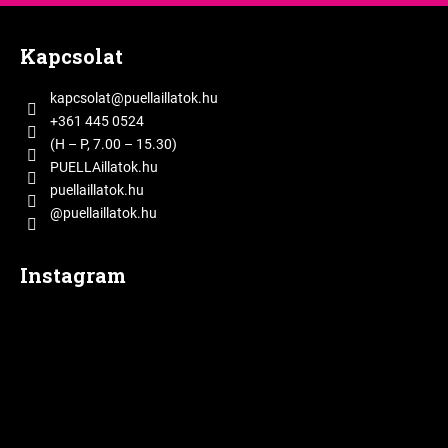
L
á
Kapcsolat
b
l
kapcsolat
@
puellaillatok.hu
é
+361 445 0524
c
(H – P, 7.00 – 15.30)
PUELLAillatok.hu
puellaillatok.hu
@puellaillatok.hu
Instagram