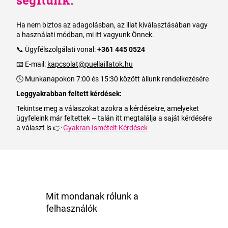
segítünk.
Ha nem biztos az adagolásban, az illat kiválasztásában vagy
a használati módban, mi itt vagyunk Önnek.
📞 Ügyfélszolgálati vonal:
+361 445 0524
📧 E-mail:
kapcsolat@puellaillatok.hu
🕓 Munkanapokon 7:00 és 15:30 között állunk rendelkezésére
Leggyakrabban feltett kérdések:
Tekintse meg a válaszokat azokra a kérdésekre, amelyeket
ügyfeleink már feltettek – talán itt megtalálja a saját kérdésére
a választ is 👉
Gyakran Ismételt Kérdések