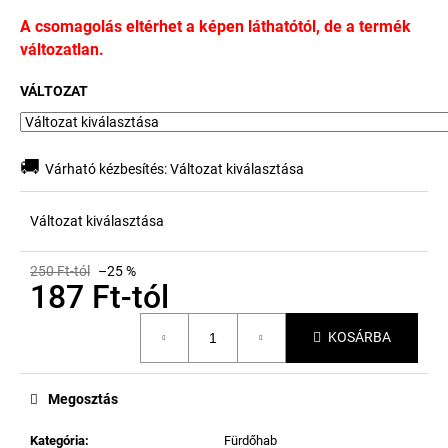
A csomagolás eltérhet a képen láthatótól, de a termék
változatlan.
VÁLTOZAT
🚚
Várható kézbesítés:
Változat kiválasztása
Változat kiválasztása
250 Ft-tól
–25 %
187 Ft
-tól
Egységár:
KOSÁRBA
Megosztás
Kategória
:
Fürdőhab