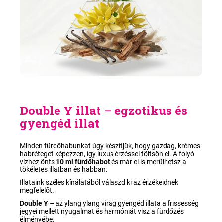
Double Y illat – egzotikus és
gyengéd illat
Minden fürdőhabunkat úgy készítjük, hogy gazdag, krémes
habréteget képezzen, így luxus érzéssel töltsön el. A folyó
vízhez önts
10 ml fürdőhabot
és már el is merülhetsz a
tökéletes illatban és habban.
Illataink széles kínálatából válaszd ki az érzékeidnek
megfelelőt.
Double Y
–
az ylang ylang virág gyengéd illata a frissesség
jegyei mellett nyugalmat és harmóniát visz a fürdőzés
élményébe.