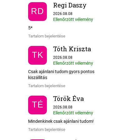
Regi Daszy
RD
Az áruház értékelése 5-ből 5 csillag.
2026.08.08
Ellenőrzött vélemény
5*
Tartalom bejelentése
Tóth Kriszta
TK
Az áruház értékelése 5-ből 5 csillag.
2026.08.08
Ellenőrzött vélemény
Csak ajánlani tudom gyors pontos
kiszállitás
Tartalom bejelentése
Török Éva
TÉ
Az áruház értékelése 5-ből 5 csillag.
2026.08.08
Ellenőrzött vélemény
Mindenkinek csak ajánlani tudom!
Tartalom bejelentése