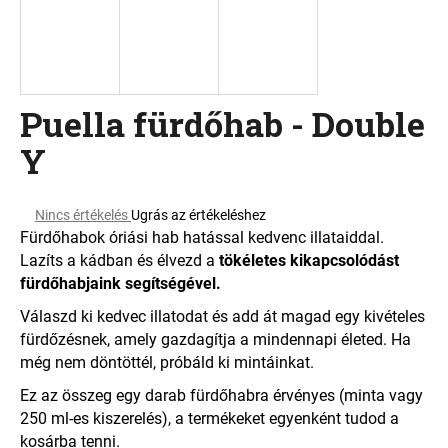
A
j
á
Puella fürdőhab - Double
n
l
Y
j
u
k
A
Nincs értékelés
Ugrás az értékeléshez
termék
Fürdőhabok óriási hab hatással kedvenc illataiddal.
átlagos
Lazíts a kádban és élvezd a
tökéletes kikapcsolódást
értékelése
fürdőhabjaink segítségével.
5-
ből
Válaszd ki kedvec illatodat és add át magad egy kivételes
0,0
fürdőzésnek, amely gazdagítja a mindennapi életed. Ha
csillag.
még nem döntöttél, próbáld ki mintáinkat.
Ez az összeg egy darab fürdőhabra érvényes (minta vagy
250 ml-es kiszerelés), a termékeket egyenként tudod a
kosárba tenni.