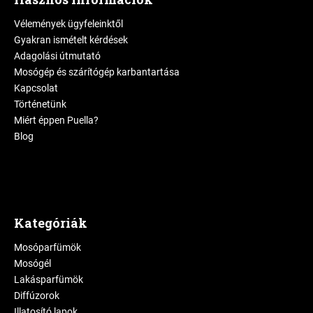
Vélemények ügyfeleinktől
Gyakran ismételt kérdések
Adagolási útmutató
Mosógép és szárítógép karbantartása
Kapcsolat
Történetünk
Miért éppen Puella?
Blog
Kategóriák
Mosóparfümök
Mosógél
Lakásparfümök
Diffúzorok
Illatosító lapok