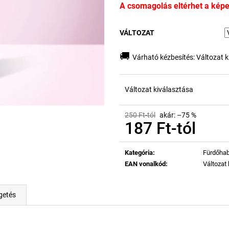
A csomagolás eltérhet a képen
VÁLTOZAT
🚚
Várható kézbesítés:
Változat k
Változat kiválasztása
250 Ft-tól
akár: –75 %
187 Ft
-tól
Egységár:
Kategória
:
Fürdőha
EAN vonalkód
:
Változat
getés