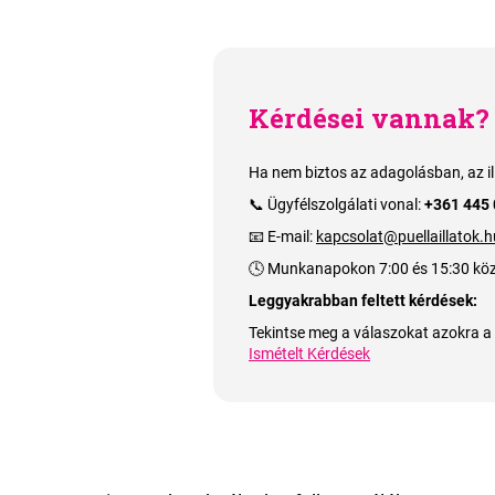
Kérdései vannak? 
Ha nem biztos az adagolásban, az i
📞 Ügyfélszolgálati vonal:
+361 445
📧 E-mail:
kapcsolat@puellaillatok.h
🕓 Munkanapokon 7:00 és 15:30 közö
Leggyakrabban feltett kérdések:
Tekintse meg a válaszokat azokra a k
Ismételt Kérdések