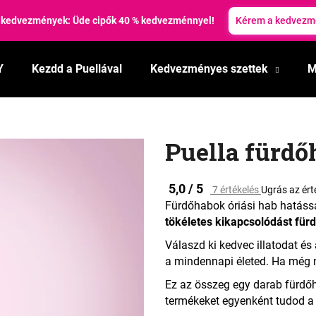
 kedvezmények: Üde cipők 40 % kedvezménnyel!
Kérem a kedvezm
Y
Kezdd a Puellával
Kedvezményes szettek
M
Mit keres?
KERESÉS
Puella fürdő
A
5,0 / 5
7 értékelés
Ugrás az ért
Ajánljuk
termék
Fürdőhabok óriási hab hatással
átlagos
tökéletes kikapcsolódást für
értékelése
5-
Válaszd ki kedvec illatodat é
ből
a mindennapi életed. Ha még n
5,0
csillag.
Ez az összeg egy darab fürdőh
termékeket egyenként tudod a 