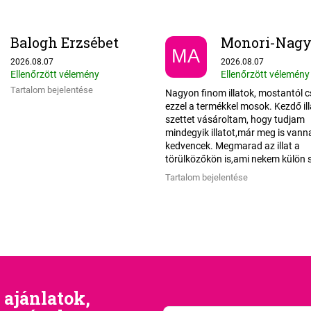
Balogh Erzsébet
MA
Az áruház értékelése 5-ből 5 csillag.
Az áruház értékelése 5
2026.08.07
2026.08.07
Ellenőrzött vélemény
Ellenőrzött vélemény
Tartalom bejelentése
Nagyon finom illatok, mostantól 
ezzel a termékkel mosok. Kezdő ill
szettet vásároltam, hogy tudjam
mindegyik illatot,már meg is vann
kedvencek. Megmarad az illat a
törülközőkön is,ami nekem külön s
Tartalom bejelentése
 ajánlatok,