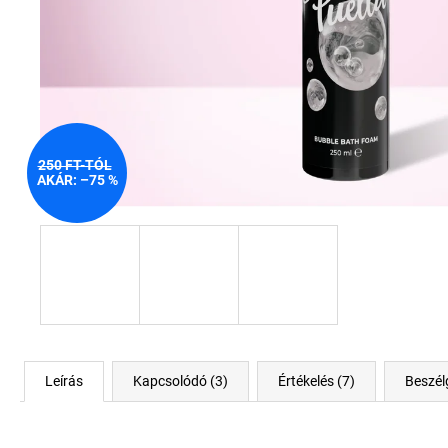
250 FT-TÓL
AKÁR: –75 %
Leírás
Kapcsolódó (3)
Értékelés (7)
Beszél