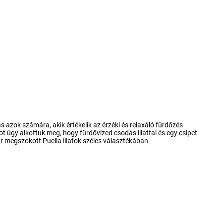
ás azok számára, akik értékelik az
érzéki és relaxáló fürdőzés
 úgy alkottuk meg, hogy fürdővized csodás illattal és egy csipet
r megszokott Puella illatok
széles választékában
.