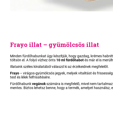
Frayo illat – gyümölcsös illat
Minden fürdőhabunkat úgy készítjük, hogy gazdag, krémes habréte
töltsön el. A folyó vízhez önts
10 ml fürdőhabot
és már el is merülh
Illataink széles kínálatából válaszd ki az érzékeidnek megfelelőt.
Frayo
–
virágos-gyümölcsös jegyek, melyek vitalitást és frissesség
test és lélek felfrissítésére.
Fürdőhabunk
vegánok
számára is megfelelő, mivel nem tartalmaz á
mentes. Biztos lehetsz benne, hogy a termék, amelyet használsz, 