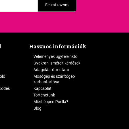
Feliratkozom
l
Hasznos információk
Vélemények ügyfeleinktől
Gyakran ismételt kérdések
Adagolási útmutató
zóló
Mosógép és szárítógép
karbantartása
ködés
Kapcsolat
Történetünk
Miért éppen Puella?
Blog