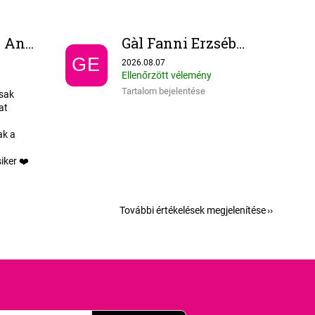
Monori-Nagy Angéla
Gàl Fanni Erzsébet
-ből 5 csillag.
Az áruház értékelése 5-ből 5 csillag.
GE
2026.08.07
Ellenőrzött vélemény
Tartalom bejelentése
csak
at
ak a
iker ❤️
További értékelések megjelenítése