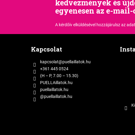
kedvezmények és új
egyenesen az e-mail-
A kérdőív elküldésével hozzájárulsz
az adat
L
á
Kapcsolat
Inst
b
l
kapcsolat
@
puellaillatok.hu
é
+361 445 0524
c
(H – P, 7.00 – 15.30)
PUELLAillatok.hu
puellaillatok.hu
@puellaillatok.hu
K