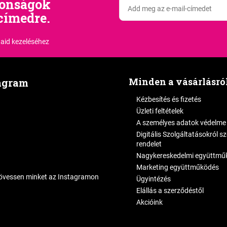
donságok
címedre.
aid kezeléséhez
Minden a vásárlásró
agram
Kézbesítés és fizetés
Üzleti feltételek
A személyes adatok védelme
Digitális Szolgáltatásokról s
rendelet
Nagykereskedelmi együttmű
Marketing együttműködés
övessen minket az Instagramon
Ügyintézés
Elállás a szerződéstől
Akcióink