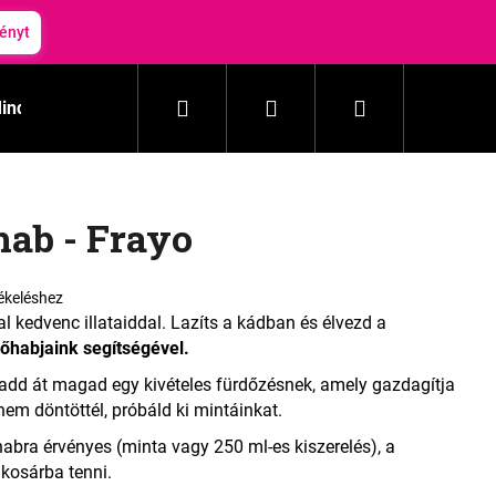
ényt
Keresés
Bejelentkezés
Kosár
inden termék
Mosás
Háztartás
Kozmetika
hab - Frayo
ékeléshez
 kedvenc illataiddal. Lazíts a kádban és élvezd a
dőhabjaink segítségével.
s add át magad egy kivételes fürdőzésnek, amely gazdagítja
em döntöttél, próbáld ki mintáinkat.
abra érvényes (minta vagy 250 ml-es kiszerelés), a
kosárba tenni.