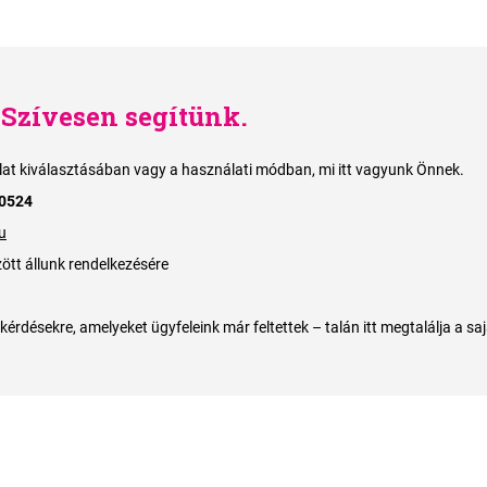
Szívesen segítünk.
llat kiválasztásában vagy a használati módban, mi itt vagyunk Önnek.
 0524
u
tt állunk rendelkezésére
érdésekre, amelyeket ügyfeleink már feltettek – talán itt megtalálja a saj