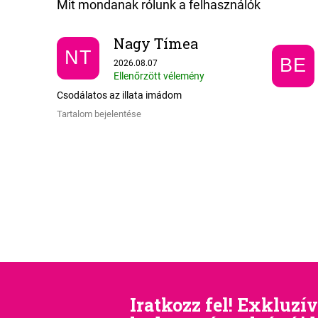
Nagy Tímea
NT
Az áruház értékelése 5-ből 5 csillag.
BE
2026.08.07
Ellenőrzött vélemény
Csodálatos az illata imádom
Tartalom bejelentése
Iratkozz fel! Exkluzív