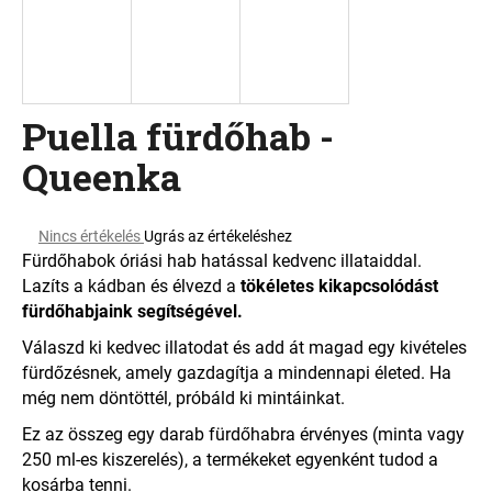
A
j
á
Puella fürdőhab -
n
l
Queenka
j
u
k
A
Nincs értékelés
Ugrás az értékeléshez
termék
Fürdőhabok óriási hab hatással kedvenc illataiddal.
átlagos
Lazíts a kádban és élvezd a
tökéletes kikapcsolódást
értékelése
fürdőhabjaink segítségével.
5-
ből
Válaszd ki kedvec illatodat és add át magad egy kivételes
0,0
fürdőzésnek, amely gazdagítja a mindennapi életed. Ha
csillag.
még nem döntöttél, próbáld ki mintáinkat.
Ez az összeg egy darab fürdőhabra érvényes (minta vagy
250 ml-es kiszerelés), a termékeket egyenként tudod a
kosárba tenni.