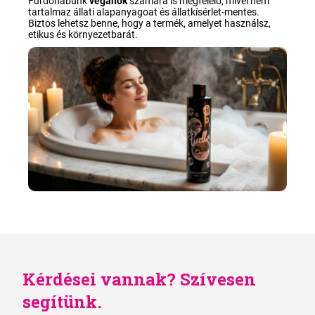
Fürdőhabunk
vegánok
számára is megfelelő, mivel nem
tartalmaz állati alapanyagoat és állatkísérlet-mentes.
Biztos lehetsz benne, hogy a termék, amelyet használsz,
etikus és környezetbarát
.
Kérdései vannak? Szívesen
segítünk.