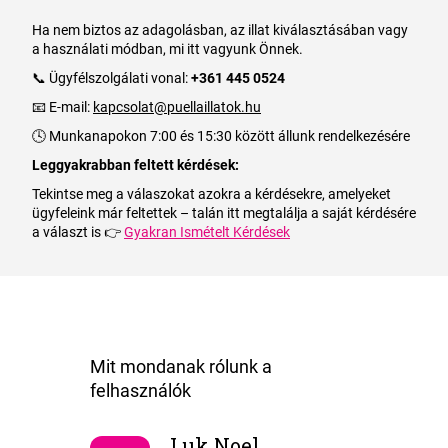
Ha nem biztos az adagolásban, az illat kiválasztásában vagy
a használati módban, mi itt vagyunk Önnek.
📞 Ügyfélszolgálati vonal:
+361 445 0524
📧 E-mail:
kapcsolat@puellaillatok.hu
🕓 Munkanapokon 7:00 és 15:30 között állunk rendelkezésére
Leggyakrabban feltett kérdések:
Tekintse meg a válaszokat azokra a kérdésekre, amelyeket
ügyfeleink már feltettek – talán itt megtalálja a saját kérdésére
a választ is 👉
Gyakran Ismételt Kérdések
Luk Noel