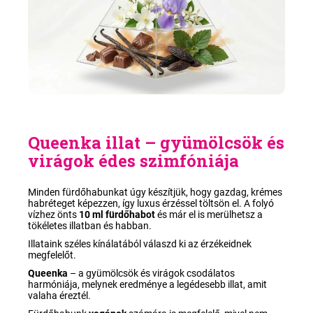
Queenka illat – gyümölcsök és
virágok édes szimfóniája
Minden fürdőhabunkat úgy készítjük, hogy gazdag, krémes
habréteget képezzen, így luxus érzéssel töltsön el. A folyó
vízhez önts
10 ml fürdőhabot
és már el is merülhetsz a
tökéletes illatban és habban.
Illataink széles kínálatából válaszd ki az érzékeidnek
megfelelőt.
Queenka
–
a gyümölcsök és virágok csodálatos
harmóniája, melynek eredménye a legédesebb illat, amit
valaha éreztél.