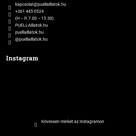
l
kapcsolat
@
puellaillatok.hu
é
+361 445 0524
c
(H – P, 7.00 – 15.30)
PUELLAillatok.hu
puellaillatok.hu
@puellaillatok.hu
Instagram
Kövessen minket az Instagramon