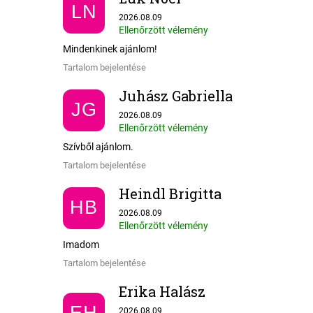
LN
Az áruház értékelése 5-ből 5 csillag.
2026.08.09
Ellenőrzött vélemény
Mindenkinek ajánlom!
Tartalom bejelentése
Juhász Gabriella
JG
Az áruház értékelése 5-ből 5 csillag.
2026.08.09
Ellenőrzött vélemény
Szívből ajánlom.
Tartalom bejelentése
Heindl Brigitta
HB
Az áruház értékelése 5-ből 5 csillag.
2026.08.09
Ellenőrzött vélemény
Imadom
Tartalom bejelentése
Erika Halász
Az áruház értékelése 5-ből 5 csillag.
2026.08.09