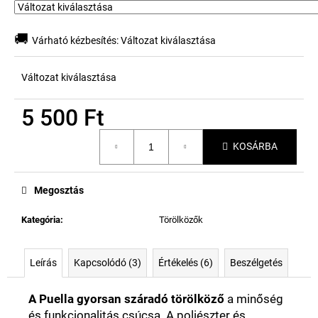
🚚
Várható kézbesítés:
Változat kiválasztása
Változat kiválasztása
5 500 Ft
Egységár:
KOSÁRBA
Megosztás
Kategória
:
Törölközők
Leírás
Kapcsolódó (3)
Értékelés (6)
Beszélgetés
A Puella gyorsan száradó törölköző
a minőség
és funkcionalitás csúcsa. A poliészter és