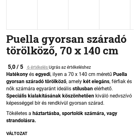
A
j
á
Puella gyorsan száradó
n
l
törölköző, 70 x 140 cm
j
u
k
A
5,0 / 5
6 értékelés
Ugrás az értékeléshez
termék
Hatékony
és
egyedi
, ilyen a 70 x 140 cm méretű
Puella
átlagos
gyorsan száradó törölköző
, amely
két elegáns
, férfiak és
értékelése
nők számára egyaránt ideális
stílusban
elérhető.
5-
ből
Speciális kialakításának köszönhetően
kiváló nedvszívó
5,0
képességgel bír és rendkívül gyorsan szárad.
csillag.
Tökéletes a
háztartásba, sportolók számára, vagy
strandolásra.
VÁLTOZAT