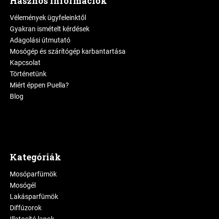
Hasznos információk
Vélemények ügyfeleinktől
Gyakran ismételt kérdések
Adagolási útmutató
Mosógép és szárítógép karbantartása
Kapcsolat
Történetünk
Miért éppen Puella?
Blog
Kategóriák
Mosóparfümök
Mosógél
Lakásparfümök
Diffúzorok
Illatosító lapok