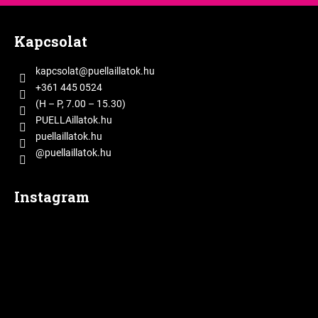
L
á
Kapcsolat
b
l
kapcsolat
@
puellaillatok.hu
é
+361 445 0524
c
(H – P, 7.00 – 15.30)
PUELLAillatok.hu
puellaillatok.hu
@puellaillatok.hu
Instagram