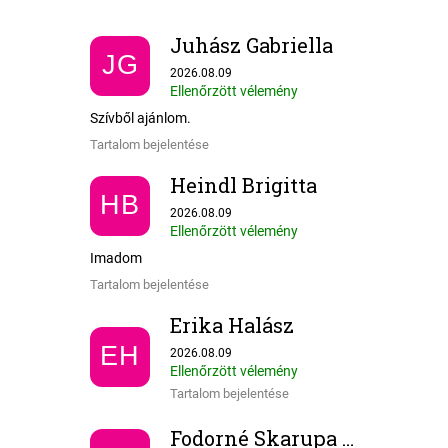
Juhász Gabriella
JG
Az áruház értékelése 5-ből 5 csillag.
2026.08.09
Ellenőrzött vélemény
Szívből ajánlom.
Tartalom bejelentése
Heindl Brigitta
HB
Az áruház értékelése 5-ből 5 csillag.
2026.08.09
Ellenőrzött vélemény
Imadom
Tartalom bejelentése
Erika Halász
Az áruház értékelése 5-ből 5 csillag.
EH
2026.08.09
Ellenőrzött vélemény
Tartalom bejelentése
Fodorné Skarupa Borbála