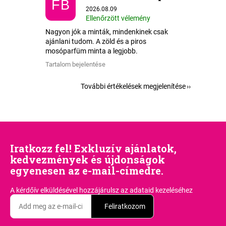
FB
Az áruház értékelése 5-ből 5 csillag.
2026.08.09
Ellenőrzött vélemény
Nagyon jók a minták, mindenkinek csak
ajánlani tudom. A zöld és a piros
mosóparfüm minta a legjobb.
Tartalom bejelentése
További értékelések megjelenítése
Iratkozz fel! Exkluzív ajánlatok,
kedvezmények és újdonságok
egyenesen az e-mail-címedre.
A kérdőív elküldésével hozzájárulsz
az adataid kezeléséhez
Feliratkozom