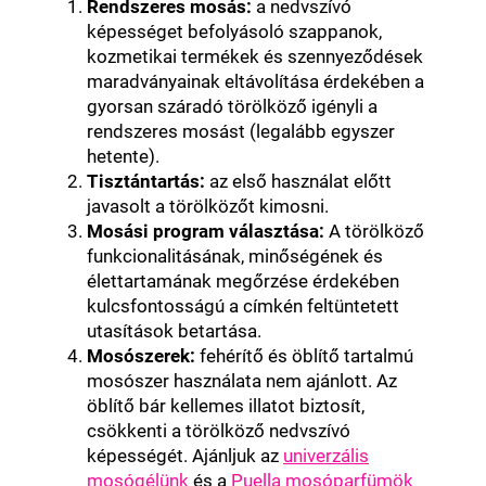
Rendszeres mosás:
a nedvszívó
képességet befolyásoló szappanok,
kozmetikai termékek és szennyeződések
maradványainak eltávolítása érdekében a
gyorsan száradó törölköző igényli a
rendszeres mosást (legalább egyszer
hetente).
Tisztántartás:
az első használat előtt
javasolt a törölközőt kimosni.
Mosási program választása:
A törölköző
funkcionalitásának, minőségének és
élettartamának megőrzése érdekében
kulcsfontosságú a címkén feltüntetett
utasítások betartása.
Mosószerek:
fehérítő és öblítő tartalmú
mosószer használata nem ajánlott. Az
öblítő bár kellemes illatot biztosít,
csökkenti a törölköző nedvszívó
képességét. Ajánljuk az
univerzális
mosógélünk
és a
Puella mosóparfümök