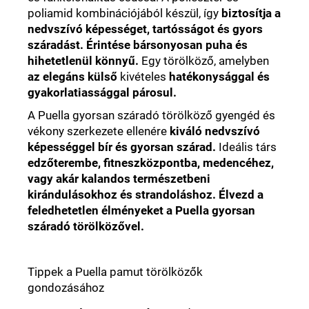
poliamid kombinációjából készül, így
biztosítja a
nedvszívó képességet, tartósságot és gyors
száradást. Érintése bársonyosan puha és
hihetetlenül könnyű.
Egy törölköző, amelyben
az elegáns külső
kivételes
hatékonysággal és
gyakorlatiassággal párosul.
A Puella gyorsan száradó törölköző gyengéd és
vékony szerkezete ellenére
kiváló nedvszívó
képességgel bír és gyorsan szárad.
Ideális társ
edzőterembe, fitneszközpontba, medencéhez,
vagy akár kalandos természetbeni
kirándulásokhoz és strandoláshoz. Élvezd a
feledhetetlen élményeket a Puella gyorsan
száradó törölközővel.
Tippek a Puella pamut törölközők
gondozásához