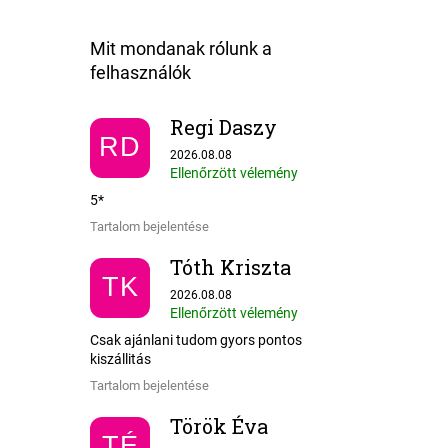
Regi Daszy
RD
Az áruház értékelése 5-ből 5 csillag.
2026.08.08
Ellenőrzött vélemény
5*
Tartalom bejelentése
Tóth Kriszta
TK
Az áruház értékelése 5-ből 5 csillag.
2026.08.08
Ellenőrzött vélemény
Csak ajánlani tudom gyors pontos
kiszállitás
Tartalom bejelentése
Török Éva
TÉ