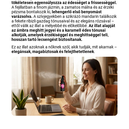
tökéletesen egyensúlyozza az édességet a frissességgel.
A fejillatban a finom jázmin, a zamatos málna és az érzéki
pézsma bontakozik ki,
lehengerlő első benyomást
varázsolva.
A szívjegyekben a szikrázó mandarin találkozik
a fekete ribizli gazdag tónusaival és az elegáns rózsával –
ettől válik az illat a mélyebbé és előkelőbbé.
Az illat alapját
az ámbra meghitt jegyei és a karamell édes tónusai
alkotják, amelyek érzékiséggel és meghittséggel teli,
hosszan tartó lecsengést biztosítanak.
Ez az illat azoknak a nőknek szól, akik tudják, mit akarnak –
elegánsak, magabiztosak és felejthetetlenek
.