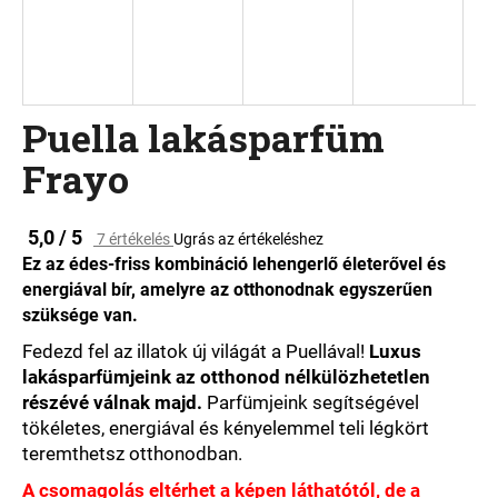
A
j
á
Puella lakásparfüm
n
l
Frayo
j
u
k
A
5,0 / 5
7 értékelés
Ugrás az értékeléshez
termék
Ez az édes-friss kombináció lehengerlő életerővel és
átlagos
energiával bír, amelyre az otthonodnak egyszerűen
értékelése
szüksége van.
5-
ből
Fedezd fel az illatok új világát a Puellával!
Luxus
5,0
lakásparfümjeink az otthonod nélkülözhetetlen
csillag.
részévé válnak majd.
Parfümjeink segítségével
tökéletes, energiával és kényelemmel teli légkört
teremthetsz otthonodban.
A csomagolás eltérhet a képen láthatótól, de a