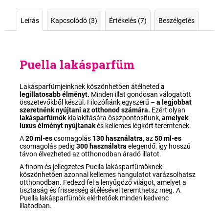
Leírás
Kapcsolódó (3)
Értékelés (7)
Beszélgetés
Puella
lakásparfüm
Lakásparfümjeinknek köszönhetően átélheted
a
legillatosabb élményt.
Minden illat gondosan válogatott
összetevőkből készül. Filozófiánk egyszerű –
a legjobbat
szeretnénk nyújtani az otthonod számára.
Ezért olyan
lakásparfümök
kialakítására összpontosítunk,
amelyek
luxus élményt nyújtanak
és kellemes légkört teremtenek.
A
20 ml-es
csomagolás
130
használatra
, az
50
ml-es
csomagolás pedig
300
használatra
elegendő, így hosszú
távon élvezheted az otthonodban áradó illatot.
A finom és jellegzetes Puella lakásparfümöknek
köszönhetően azonnal
kellemes hangulatot
varázsolhatsz
otthonodban. Fedezd fel a lenyűgöző világot, amelyet a
tisztaság és frissesség
átélésével teremthetsz meg. A
Puella lakásparfümök elérhetőek
minden kedvenc
illatodban.