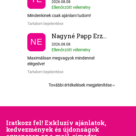
Az áruház értékelése 5-ből 5 csillag.
2026.08.08
Ellenőrzött vélemény
Mindenkinek csak ajánlani tudom!
Tartalom bejelentése
Nagyné Papp Erzsébet
NE
Az áruház értékelése 5-ből 5 csillag.
2026.08.08
Ellenőrzött vélemény
Maximálisan megvagyok mindennel
elégedve!
Tartalom bejelentése
További értékelések megjelenítése
Iratkozz fel! Exkluzív ajánlatok,
kedvezmények és újdonságok
egyenesen az e-mail-címedre.