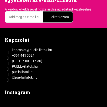
A kérdőív elküldésével hozzájárulsz
az adataid kezeléséhez
Feliratkozom
L
á
Kapcsolat
b
l
kapcsolat
@
puellaillatok.hu
é
+361 445 0524
c
(H – P, 7.00 – 15.30)
PUELLAillatok.hu
puellaillatok.hu
@puellaillatok.hu
Instagram