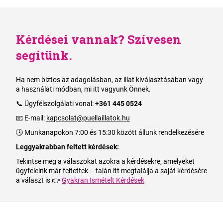
Kérdései vannak? Szívesen
segítünk.
Ha nem biztos az adagolásban, az illat kiválasztásában vagy
a használati módban, mi itt vagyunk Önnek.
📞 Ügyfélszolgálati vonal:
+361 445 0524
📧 E-mail:
kapcsolat@puellaillatok.hu
🕓 Munkanapokon 7:00 és 15:30 között állunk rendelkezésére
Leggyakrabban feltett kérdések:
Tekintse meg a válaszokat azokra a kérdésekre, amelyeket
ügyfeleink már feltettek – talán itt megtalálja a saját kérdésére
a választ is 👉
Gyakran Ismételt Kérdések