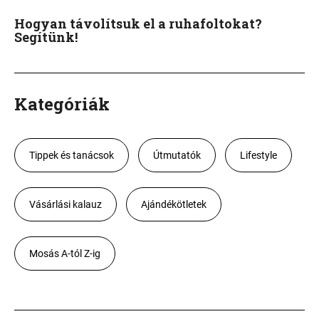
Hogyan távolítsuk el a ruhafoltokat?
Segítünk!
Kategóriák
Tippek és tanácsok
Útmutatók
Lifestyle
Vásárlási kalauz
Ajándékötletek
Mosás A-tól Z-ig