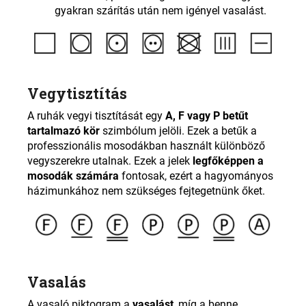
gyakran szárítás után nem igényel vasalást.
Vegytisztítás
A ruhák vegyi tisztítását egy
A, F vagy P betűt
tartalmazó kör
szimbólum jelöli. Ezek a betűk a
professzionális mosodákban használt különböző
vegyszerekre utalnak. Ezek a jelek
legfőképpen a
mosodák számára
fontosak, ezért a hagyományos
házimunkához nem szükséges fejtegetnünk őket.
Vasalás
A vasaló piktogram a
vasalást
, míg a benne