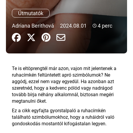
Útmutatók
A
j
Adriana Berithová
2024.08.01
4 perc
á
n
l
j
u
k
Te is eltöprengtél már azon, vajon mit jelentenek a
ruhacímkén feltüntetett apró szimbólumok? Ne
aggódj, ezzel nem vagy egyedül. Ha azonban azt
szeretnéd, hogy a kedvenc pólód vagy nadrágod
tovább bírja néhány alkalomnál, biztosan megéri
megtanulni őket
.
Ez a cikk egyfajta gyorstalpaló a ruhacímkén
található szimbólumokhoz, hogy a ruháidról való
gondoskodás mostantól kifogástalan legyen
.