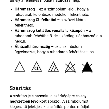
amely a fehérítés módját határozza meg:
Háromszög –
ez a szimbólum jelöli, hogy a
ruhadarab különböző módokon fehéríthető.
Háromszög CL felirattal –
a szövet klórral
fehéríthető.
Háromszög két átlós vonallal a közepén –
a
ruhadarab fehéríthető, de kizárólag klór használata
nélkül
.
Áthúzott háromszög –
ez a szimbólum
figyelmeztet, hogy a ruhadarab fehérítése tilos
.
Szárítás
A szárítás jele hasonlít a szárítógépre és egy
négyzetben lévő kört
ábrázol. A szimbólumot
kiegészítő jelek jelzik a szárítás pontos módját: