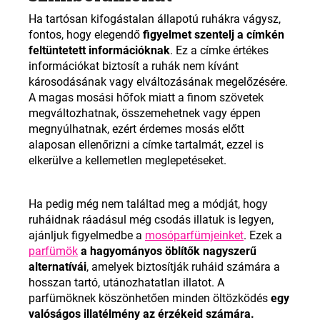
Ha tartósan kifogástalan állapotú ruhákra vágysz,
fontos, hogy elegendő
figyelmet szentelj a címkén
feltüntetett információknak
. Ez a címke értékes
információkat biztosít a ruhák nem kívánt
károsodásának vagy elváltozásának megelőzésére.
A magas mosási hőfok miatt a finom szövetek
megváltozhatnak, összemehetnek vagy éppen
megnyúlhatnak, ezért érdemes mosás előtt
alaposan ellenőrizni a címke tartalmát, ezzel is
elkerülve a kellemetlen meglepetéseket.
Ha pedig még nem találtad meg a módját, hogy
ruháidnak ráadásul még csodás illatuk is legyen,
ajánljuk figyelmedbe a
mosóparfümjeinket
. Ezek a
parfümök
a hagyományos öblítők nagyszerű
alternatívái
, amelyek biztosítják ruháid számára a
hosszan tartó, utánozhatatlan illatot. A
parfümöknek köszönhetően minden öltözködés
egy
valóságos illatélmény az érzékeid számára.