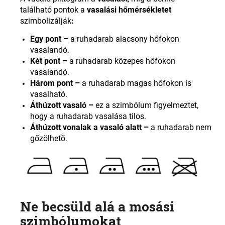
található pontok a
vasalási hőmérsékletet
szimbolizálják
:
Egy pont –
a ruhadarab alacsony hőfokon
vasalandó.
Két pont –
a ruhadarab közepes hőfokon
vasalandó.
Három pont –
a ruhadarab magas hőfokon is
vasalható.
Áthúzott vasaló –
ez a szimbólum figyelmeztet,
hogy a ruhadarab vasalása tilos.
Áthúzott vonalak a vasaló alatt –
a ruhadarab nem
gőzölhető
.
Ne becsüld alá a mosási
szimbólumokat