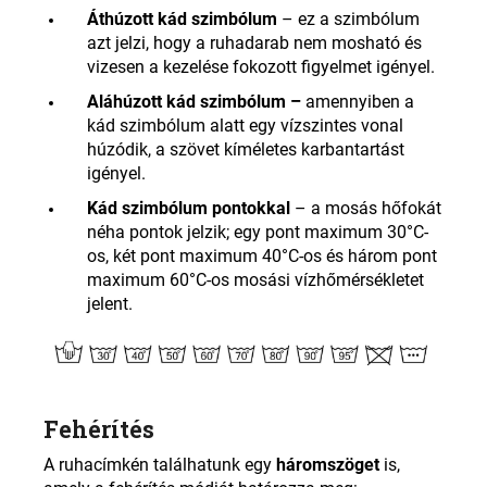
Áthúzott kád szimbólum
– ez a szimbólum
azt jelzi, hogy a ruhadarab nem mosható és
vizesen a kezelése fokozott figyelmet igényel.
Aláhúzott kád szimbólum –
amennyiben a
kád szimbólum alatt egy vízszintes vonal
húzódik, a szövet kíméletes karbantartást
igényel.
Kád szimbólum pontokkal
–
a mosás hőfokát
néha pontok jelzik; egy pont maximum 30°C-
os, két pont maximum 40°C-os és három pont
maximum 60°C-os mosási vízhőmérsékletet
jelent
.
Fehérítés
A ruhacímkén találhatunk egy
háromszöget
is,