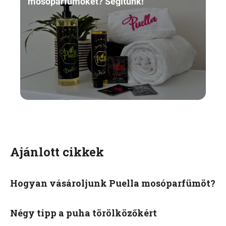
mosóparfümöket? Segítünk!
Ajánlott cikkek
Hogyan vásároljunk Puella mosóparfümöt?
Négy tipp a puha törölközőkért