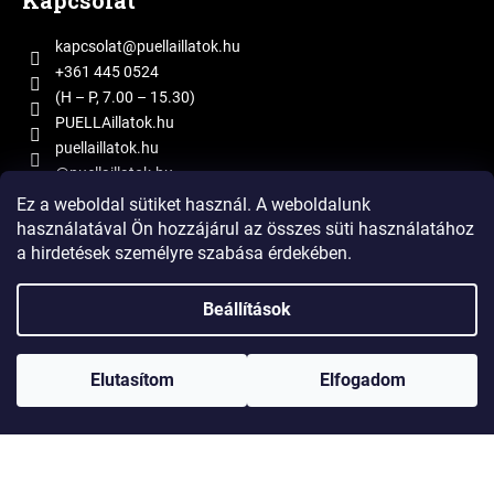
Kapcsolat
b
l
kapcsolat
@
puellaillatok.hu
é
+361 445 0524
c
(H – P, 7.00 – 15.30)
PUELLAillatok.hu
puellaillatok.hu
@puellaillatok.hu
Ez a weboldal sütiket használ. A weboldalunk
használatával Ön hozzájárul az összes süti használatához
Instagram
a hirdetések személyre szabása érdekében.
Beállítások
Elutasítom
Elfogadom
Kövessen minket az Instagramon