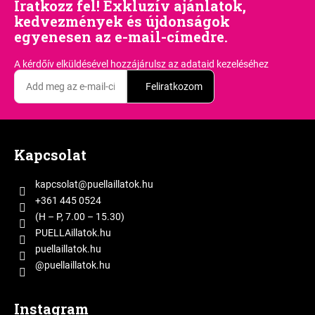
Iratkozz fel! Exkluzív ajánlatok,
kedvezmények és újdonságok
egyenesen az e-mail-címedre.
A kérdőív elküldésével hozzájárulsz
az adataid kezeléséhez
Feliratkozom
L
á
Kapcsolat
b
l
kapcsolat
@
puellaillatok.hu
é
+361 445 0524
c
(H – P, 7.00 – 15.30)
PUELLAillatok.hu
puellaillatok.hu
@puellaillatok.hu
Instagram