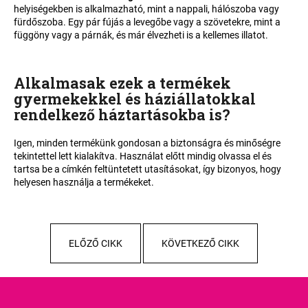
helyiségekben is alkalmazható, mint a nappali, hálószoba vagy
fürdőszoba. Egy pár fújás a levegőbe vagy a szövetekre, mint a
függöny vagy a párnák, és már élvezheti is a kellemes illatot.
Alkalmasak ezek a termékek
gyermekekkel és háziállatokkal
rendelkező háztartásokba is
?
Igen, minden termékünk gondosan a biztonságra és minőségre
tekintettel lett kialakítva. Használat előtt mindig olvassa el és
tartsa be a címkén feltüntetett utasításokat, így bizonyos, hogy
helyesen használja a termékeket
.
ELŐZŐ CIKK
KÖVETKEZŐ CIKK