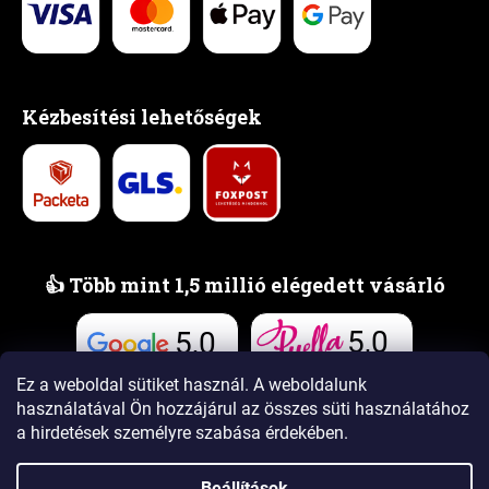
Kézbesítési lehetőségek
👍 Több mint 1,5 millió elégedett vásárló
5,0
5,0
Vélemények
Vélemények
Ez a weboldal sütiket használ. A weboldalunk
használatával Ön hozzájárul az összes süti használatához
a hirdetések személyre szabása érdekében.
Beállítások