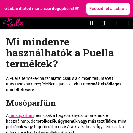
K
Ugrás
a
oLie illatod már a szárítógépbe is! 🌸
Fedezd fel a LoLie-t
o
fő
Vissza
Vissza
s
tartalomhoz
Keresés
Kosár
M
Bejelentk
á
M
r
Mi mindenre
i
t
használhatók a Puella
k
termékek?
e
r
e
A Puella termékek használatát csakis a címkén feltüntetett
utasításoknak megfelelően ajánljuk, tehát a
termék elsődleges
s
rendeltetésére.
?
Mosóparfüm
A
mosóparfüm
nem csak a hagyományos ruhaneműkre
használható, de
törölközők, ágyneműk vagy más textíliákra
, mint
KERESÉS
pokrócok vagy függönyök mosására is alkalmas. Így nem csak a
ruhák, de a háztartás is illatozik majd.