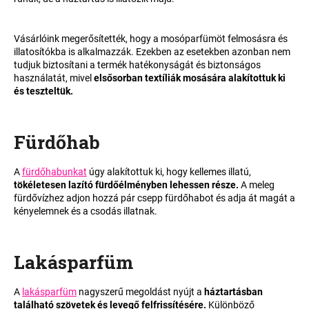
A
Vásárlóink megerősítették, hogy a mosóparfümöt felmosásra és
illatosítókba is alkalmazzák. Ezekben az esetekben azonban nem
j
tudjuk biztosítani a termék hatékonyságát és biztonságos
á
használatát, mivel
elsősorban textíliák mosására alakítottuk ki
n
és teszteltük.
l
j
u
Fürdőhab
k
A
fürdőhabunkat
úgy alakítottuk ki, hogy kellemes illatú,
tökéletesen lazító fürdőélményben lehessen része.
A meleg
fürdővízhez adjon hozzá pár csepp fürdőhabot és adja át magát a
kényelemnek és a csodás illatnak.
Lakásparfüm
A
lakásparfüm
nagyszerű megoldást nyújt a
háztartásban
található szövetek és levegő felfrissítésére.
Különböző