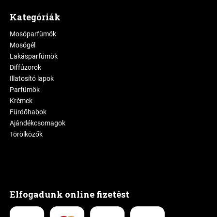
Kategóriák
Mosóparfümök
Mosógél
Lakásparfümök
Diffúzorok
Illatosító lapok
Parfümök
Krémek
Fürdőhabok
Ajándékcsomagok
Törölközők
Elfogadunk online fizetést