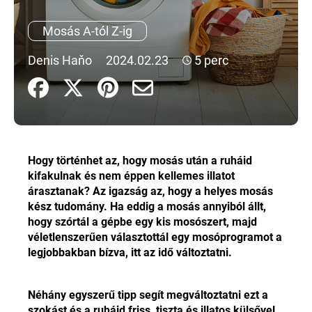
Mosás A-tól Z-ig
A
j
Denis Haňo
2024.02.23
5 perc
á
n
l
j
u
k
Hogy történhet az, hogy mosás után a ruháid
kifakulnak és nem éppen kellemes illatot
árasztanak? Az igazság az, hogy a helyes mosás
kész tudomány. Ha eddig a mosás annyiból állt,
hogy szórtál a gépbe egy kis mosószert, majd
véletlenszerűen választottál egy mosóprogramot a
legjobbakban bízva, itt az idő változtatni.
Néhány egyszerű tipp segít megváltoztatni ezt a
szokást és a ruháid friss, tiszta és illatos külsővel