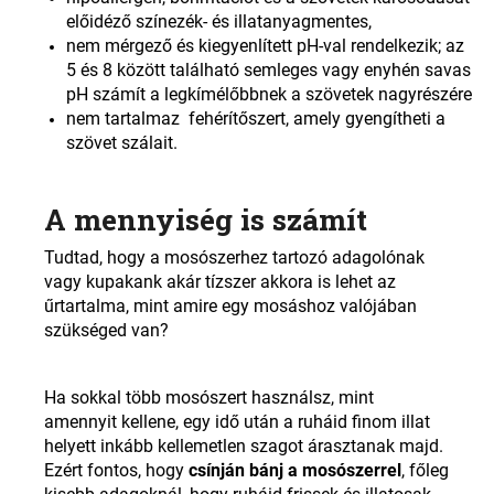
előidéző színezék- és illatanyagmentes,
nem mérgező és kiegyenlített pH-val rendelkezik; az
5 és 8 között található semleges vagy enyhén savas
pH számít a legkímélőbbnek a szövetek nagyrészére
nem tartalmaz fehérítőszert, amely gyengítheti a
szövet szálait.
A mennyiség is számít
Tudtad, hogy a mosószerhez tartozó adagolónak
vagy kupakank akár tízszer akkora is lehet az
űrtartalma, mint amire egy mosáshoz valójában
szükséged van?
Ha sokkal több mosószert használsz, mint
amennyit kellene, egy idő után a ruháid finom illat
helyett inkább kellemetlen szagot árasztanak majd.
Ezért fontos, hogy
csínján bánj a mosószerrel
, főleg