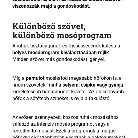
viszonozzák majd a gondoskodást.
Különböző szövet,
különböző mosóprogram
A ruhák tisztaságának és frissességének kulcsa a
helyes mosóprogram kiválasztásában rejlik
.
Minden szövet más gondoskodást igényel.
Míg a
pamutot
moshatod magasabb hőfokon is, a
finom szövetek, mint a
selyem, csipke vagy gyapjú
kíméletesebb bánásmódot követel. Az alacsonyabb
hőfok a sötétebb színeket is óvja a fakulástól.
Az erősen szennyezett, koszos ruhák mosásához
válaszd az intenzív mosás programot vagy a
fertőtlenítő mosást. Ezek a programok a magas
hőfoknak köszönhetően végeznek a baktériumokkal