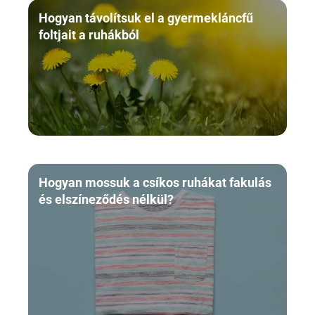
Hogyan távolítsuk el a gyermekláncfű
foltjait a ruhákból
Hogyan mossuk a csíkos ruhákat fakulás
és elszíneződés nélkül?