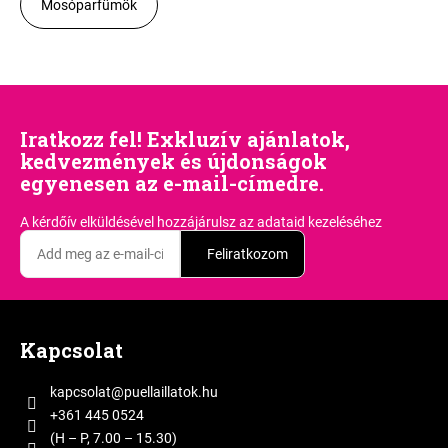
Mosóparfümök
Iratkozz fel! Exkluzív ajánlatok,
kedvezmények és újdonságok
egyenesen az e-mail-címedre.
A kérdőív elküldésével hozzájárulsz
az adataid kezeléséhez
Feliratkozom
L
á
Kapcsolat
b
l
kapcsolat
@
puellaillatok.hu
é
+361 445 0524
c
(H – P, 7.00 – 15.30)