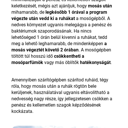
keletkezését, mégis azt ajánljuk, hogy
mosás után
mihamarabb, de
legkésőbb 1 órával a program
végezte után
vedd ki a ruhákat
a mosógépből. A
nedves környezet ugyanis melegágya a penész és
baktériumok szaporodásának. Ha nincs
lehetőséged 1 órán belül kivenni a ruhákat, tedd
meg a lehető leghamarabb, de mindenképpen
a
mosás végeztét követő 2 órában
. A mosógépben
töltött túl hosszú idő
csökkentheti a
mosóparfümök
vagy más öblítők
hatékonyságát
.
Amennyiben szárítógépben szárítod ruháid, tégy
róla, hogy mosás után a ruhák rögtön bele
kerüljenek, használatával ugyanis eltávolítható a
nedvesség nagy része, így jellegzetesen csökken a
penész és kellemetlen szagok képződésének
kockázata.