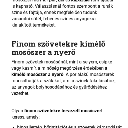
is kapható. Választásnál fontos szempont a ruhák
színe és fajtája, ennek megfelelően tudunk
vásárolni sötét, fehér és színes anyagokra
kialakított termékeket.
Finom szövetekre kímélő
mosószer a nyerő
Finom szövetek mosásánál, mint a selyem, csipke
vagy kasmír, a minőség megőrzése érdekében
a
kímélő mosószer a nyerő
. A por alakú mosószerek
roncsolhatják a szálakat, ami a színek fakulásához,
az anyagok bolyhosodásához és gyűrődéséhez
vezethet.
Olyan
finom szövetekre tervezett mosószert
keress, amely:
hipoallergén, bőrirritációt és a szövetek károsodását