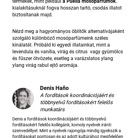
termékek, mint például
a
Puella
mosóparfümök
,
kialakításuknál fogva hosszan tartó, csodás illatot
biztosítanak majd.
Nézd meg a hagyományos öblítők alternatívájaként
szolgáló
különböző mosóparfümeink széles
kínálatát.
Próbáld ki egyedi illatainkat, mint a
levendula és vanília, virág és citrus vagy gyümölcs
és fűszer ötvözete, esetleg a varázslatos ylang
ylang virág rabul ejtő aromája.
Denis Haňo
A fordítások koordinációjáért és
többnyelvű fordításokért felelős
munkatárs
Denis a fordítások koordinációjáért és többnyelvű
fordításokért felelős kollégánk, komoly nyelvek iránti
szenvedéllyel. Mint a nyelvek rajongója mindig igyekszik a
fordításokat pontosan és az adott kultúrához megfelelően