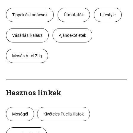
Tippek és tanácsok
Útmutatók
Lifestyle
Vásárlási kalauz
Ajándékötletek
Mosás A-tól Z-ig
Hasznos linkek
Mosógél
Kivételes Puella illatok