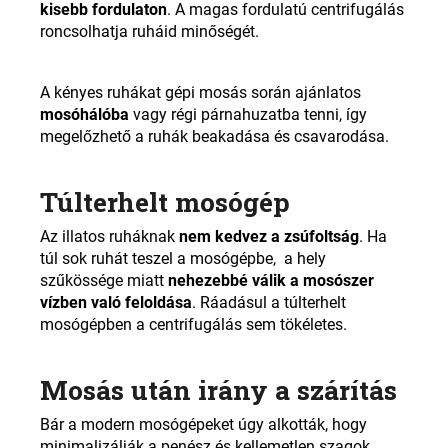
kisebb fordulaton
. A magas fordulatú centrifugálás
roncsolhatja ruháid minőségét.
A kényes ruhákat gépi mosás során ajánlatos
mosóhálóba
vagy régi párnahuzatba tenni, így
megelőzhető a ruhák beakadása és csavarodása.
Túlterhelt mosógép
Az illatos ruháknak
nem kedvez a zsúfoltság
. Ha
túl sok ruhát teszel a mosógépbe, a hely
szűkössége miatt
nehezebbé válik a mosószer
vízben való feloldása
. Ráadásul a túlterhelt
mosógépben a centrifugálás sem tökéletes.
Mosás után irány a szárítás
Bár a modern mosógépeket úgy alkották, hogy
minimalizálják a penész és kellemetlen szagok