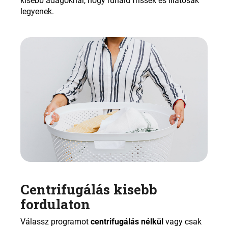
kisebb adagoknál, hogy ruháid frissek és illatosak
legyenek.
Centrifugálás kisebb
fordulaton
Válassz programot
centrifugálás nélkül
vagy csak