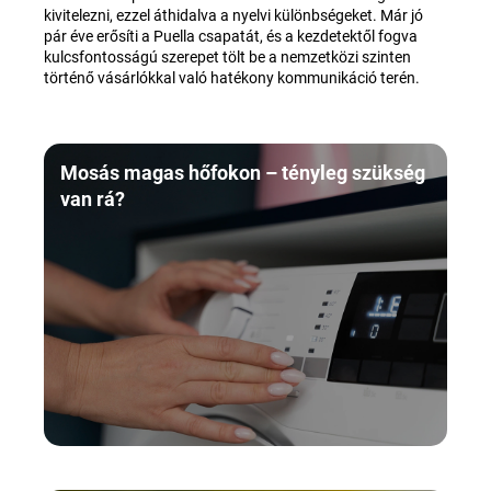
kivitelezni, ezzel áthidalva a nyelvi különbségeket. Már jó
pár éve erősíti a Puella csapatát, és a kezdetektől fogva
kulcsfontosságú szerepet tölt be a nemzetközi szinten
történő vásárlókkal való hatékony kommunikáció terén.
Mosás magas hőfokon – tényleg szükség
van rá?