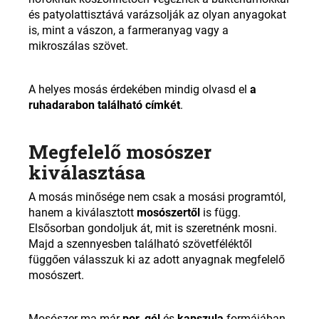
és patyolattisztává varázsolják az olyan anyagokat
is, mint a vászon, a farmeranyag vagy a
mikroszálas szövet.
A helyes mosás érdekében mindig olvasd el
a
ruhadarabon található címkét
.
Megfelelő mosószer
kiválasztása
A mosás minősége nem csak a mosási programtól,
hanem a kiválasztott
mosószertől
is függ.
Elsősorban gondoljuk át, mit is szeretnénk mosni.
Majd a szennyesben található szövetféléktől
függően válasszuk ki az adott anyagnak megfelelő
mosószert.
Mosószer ma már
por, gél
és
kapszula
formájában