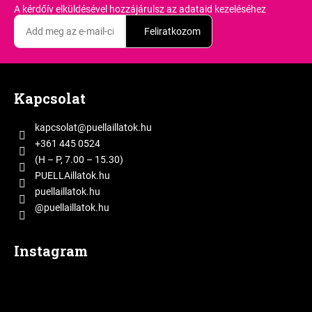
A kérdőív elküldésével hozzájárulsz
az adataid kezeléséhez
Feliratkozom
L
á
Kapcsolat
b
l
kapcsolat
@
puellaillatok.hu
é
+361 445 0524
c
(H – P, 7.00 – 15.30)
PUELLAillatok.hu
puellaillatok.hu
@puellaillatok.hu
Instagram