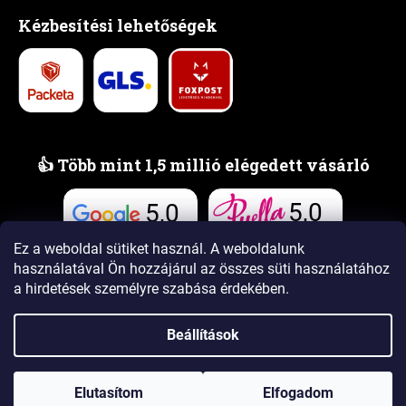
Kézbesítési lehetőségek
👍 Több mint 1,5 millió elégedett vásárló
5,0
5,0
Vélemények
Vélemények
Ez a weboldal sütiket használ. A weboldalunk
használatával Ön hozzájárul az összes süti használatához
a hirdetések személyre szabása érdekében.
Beállítások
Shoptet Premium készítette
Elutasítom
Elfogadom
Copyright 2026
www.PUELLAillatok.hu
. Minden jog fenntartva.