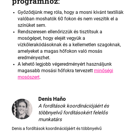
programhoz:
Győződjünk meg róla, hogy a mosni kívánt textíliák
valóban moshatók 60 fokon és nem veszítik el a
színüket sem.
Rendszeresen ellenőrizzük és tisztítsuk a
mosógépet, hogy elejét vegyük a
vízkőlerakódásoknak és a kellemetlen szagoknak,
amelyeket a magas hőfokon való mosás
eredményezhet.
A lehető legjobb végeredményért használjunk
magasabb mosási hőfokra tervezett
minőségi
mosószert
.
Denis Haňo
A fordítások koordinációjáért és
többnyelvű fordításokért felelős
munkatárs
Denis a fordítások koordinációjáért és többnyelvű