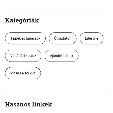
Kategóriák
Tippek és tanácsok
Útmutatók
Lifestyle
Vásárlási kalauz
Ajándékötletek
Mosás A-tól Z-ig
Hasznos linkek