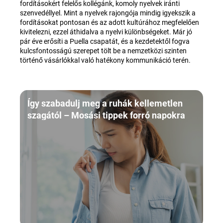
fordításokért felelős kollégánk, komoly nyelvek iránti
szenvedéllyel. Mint a nyelvek rajongója mindig igyekszik a
fordításokat pontosan és az adott kultúrához megfelelően
kivitelezni, ezzel áthidalva a nyelvi különbségeket. Már jó
pár éve erősíti a Puella csapatát, és a kezdetektől fogva
kulcsfontosságú szerepet tölt be a nemzetközi szinten
történő vásárlókkal való hatékony kommunikáció terén.
Így szabadulj meg a ruhák kellemetlen
szagától – Mosási tippek forró napokra