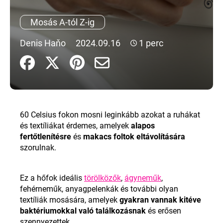
Mosás A-tól Z-ig
A
j
Denis Haňo
2024.09.16
1 perc
á
n
l
j
u
k
60 Celsius fokon mosni leginkább azokat a ruhákat
és textíliákat érdemes, amelyek
alapos
fertőtlenítésre
és
makacs foltok eltávolítására
szorulnak.
Ez a hőfok ideális
törölközők
,
ágyneműk
,
fehérneműk, anyagpelenkák és további olyan
textíliák mosására, amelyek
gyakran vannak kitéve
baktériumokkal való találkozásnak
és erősen
szennyezettek.