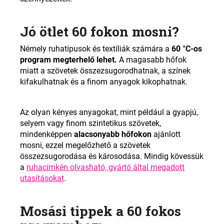
Jó ötlet 60 fokon mosni?
Némely ruhatípusok és textíliák számára a
60 °C-os
program megterhelő lehet.
A magasabb hőfok
miatt a szövetek összezsugorodhatnak, a színek
kifakulhatnak és a finom anyagok kikophatnak.
Az olyan kényes anyagokat, mint például a gyapjú,
selyem vagy finom szintetikus szövetek,
mindenképpen
alacsonyabb hőfokon
ajánlott
mosni, ezzel megelőzhető a szövetek
összezsugorodása és károsodása. Mindig kövessük
a
ruhacímkén olvasható, gyártó által megadott
utasításokat
.
Mosási tippek a 60 fokos