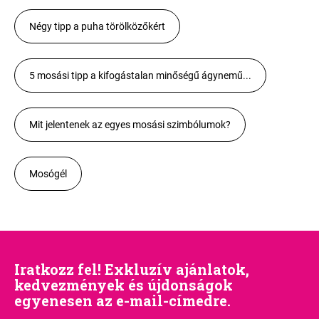
Négy tipp a puha törölközőkért
5 mosási tipp a kifogástalan minőségű ágynemű...
Mit jelentenek az egyes mosási szimbólumok?
Mosógél
Iratkozz fel! Exkluzív ajánlatok,
kedvezmények és újdonságok
egyenesen az e-mail-címedre.