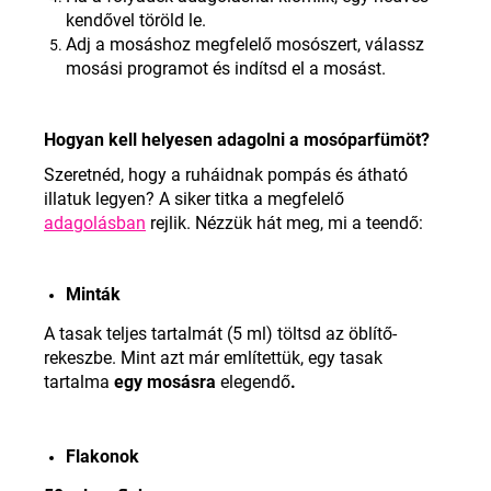
kendővel töröld le
.
Adj a mosáshoz megfelelő mosószert, válassz
mosási programot és indítsd el a mosást
.
Hogyan kell helyesen adagolni a mosóparfümöt?
Szeretnéd, hogy a ruháidnak pompás és átható
illatuk legyen? A siker titka a megfelelő
adagolásban
rejlik. Nézzük hát meg, mi a teendő:
Minták
A tasak teljes tartalmát (5 ml) töltsd az öblítő-
rekeszbe. Mint azt már említettük, egy tasak
tartalma
egy mosásra
elegendő
.
Flakonok