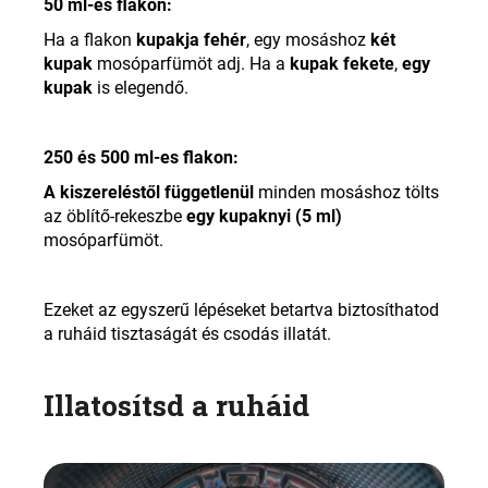
50 ml-es flakon:
Ha a flakon
kupakja fehér
, egy mosáshoz
két
kupak
mosóparfümöt adj. Ha a
kupak fekete
,
egy
kupak
is elegendő.
250 és 500 ml-es flakon:
A kiszereléstől függetlenül
minden mosáshoz tölts
az öblítő-rekeszbe
egy kupaknyi (5 ml)
mosóparfümöt.
Ezeket az egyszerű lépéseket betartva biztosíthatod
a ruháid tisztaságát és csodás illatát
.
Illatosítsd a ruháid