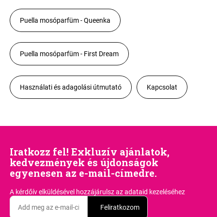
Puella mosóparfüm - Queenka
Puella mosóparfüm - First Dream
Használati és adagolási útmutató
Kapcsolat
Iratkozz fel! Exkluzív ajánlatok,
kedvezmények és újdonságok
egyenesen az e-mail-címedre.
A kérdőív elküldésével hozzájárulsz
az adataid kezeléséhez
Feliratkozom