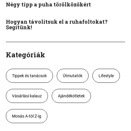
Négy tipp a puha törölközőkért
Hogyan távolítsuk el a ruhafoltokat?
Segítünk!
Kategóriák
Tippek és tanácsok
Útmutatók
Lifestyle
Vásárlási kalauz
Ajándékötletek
Mosás A-tól Z-ig