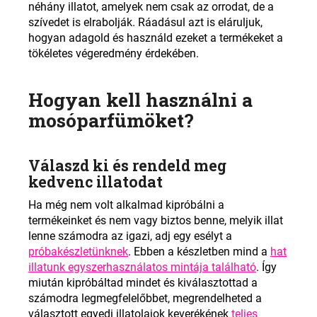
néhány illatot, amelyek nem csak az orrodat, de a
szívedet is elrabolják. Ráadásul azt is eláruljuk,
hogyan adagold és használd ezeket a termékeket a
tökéletes végeredmény érdekében.
Hogyan kell használni a
mosóparfümöket?
Válaszd ki és rendeld meg
kedvenc illatodat
Ha még nem volt alkalmad kipróbálni a
termékeinket és nem vagy biztos benne, melyik illat
lenne számodra az igazi, adj egy esélyt a
próbakészletünknek
.
Ebben a készletben mind a
hat
illatunk egyszerhasználatos mintája található
. Így
miután kipróbáltad mindet és kiválasztottad a
számodra legmegfelelőbbet, megrendelheted a
választott egyedi illatolajok keverékének
teljes