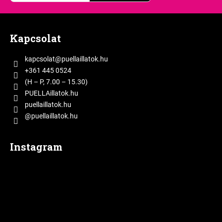
L
á
Kapcsolat
b
l
kapcsolat
@
puellaillatok.hu
é
+361 445 0524
c
(H – P, 7.00 – 15.30)
PUELLAillatok.hu
puellaillatok.hu
@puellaillatok.hu
Instagram