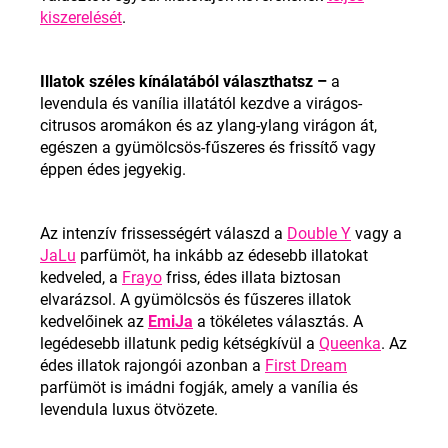
kiszerelését
.
Illatok széles kínálatából választhatsz –
a
levendula és vanília illatától kezdve a virágos-
citrusos aromákon és az ylang-ylang virágon át,
egészen a gyümölcsös-fűszeres és frissítő vagy
éppen édes jegyekig.
Az intenzív frissességért válaszd a
Double Y
vagy a
JaLu
parfümöt, ha inkább az édesebb illatokat
kedveled, a
Frayo
friss, édes illata biztosan
elvarázsol. A gyümölcsös és fűszeres illatok
kedvelőinek az
EmiJa
a tökéletes választás. A
legédesebb illatunk pedig kétségkívül a
Queenka
. Az
édes illatok rajongói azonban a
First Dream
parfümöt is imádni fogják, amely a vanília és
levendula luxus ötvözete.