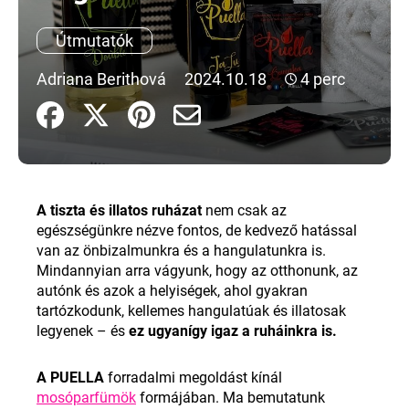
Útmutatók
A
j
Adriana Berithová
2024.10.18
4 perc
á
n
l
j
u
k
A tiszta és illatos ruházat
nem csak az
egészségünkre nézve fontos, de kedvező hatással
van az önbizalmunkra és a hangulatunkra is.
Mindannyian arra vágyunk, hogy az otthonunk, az
autónk és azok a helyiségek, ahol gyakran
tartózkodunk, kellemes hangulatúak és illatosak
legyenek – és
ez ugyanígy igaz a ruháinkra is
.
A PUELLA
forradalmi megoldást kínál
mosóparfümök
formájában. Ma bemutatunk