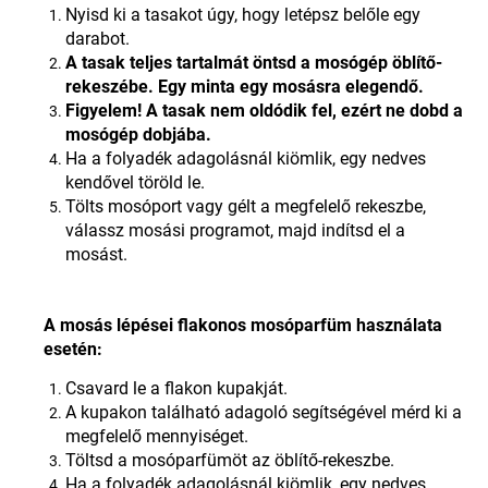
Nyisd ki a tasakot úgy, hogy letépsz belőle egy
darabot
.
A tasak teljes tartalmát öntsd a mosógép öblítő-
rekeszébe. Egy minta egy mosásra elegendő.
Figyelem! A tasak nem oldódik fel, ezért ne dobd a
mosógép dobjába
.
Ha a folyadék adagolásnál kiömlik, egy nedves
kendővel töröld le
.
Tölts mosóport vagy gélt a megfelelő rekeszbe,
válassz mosási programot, majd indítsd el a
mosást
.
A mosás lépései flakonos mosóparfüm használata
esetén:
Csavard le a flakon kupakját
.
A kupakon található adagoló segítségével mérd ki a
megfelelő mennyiséget
.
Töltsd a mosóparfümöt az öblítő-rekeszbe
.
Ha a folyadék adagolásnál kiömlik, egy nedves