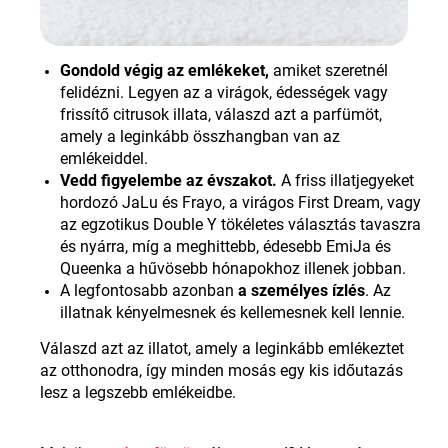
Gondold végig az emlékeket,
amiket szeretnél
felidézni. Legyen az a virágok, édességek vagy
frissítő citrusok illata, válaszd azt a parfümöt,
amely a leginkább összhangban van az
emlékeiddel.
Vedd figyelembe az évszakot.
A friss illatjegyeket
hordozó JaLu és Frayo, a virágos First Dream, vagy
az egzotikus Double Y tökéletes választás tavaszra
és nyárra, míg a meghittebb, édesebb EmiJa és
Queenka a hűvösebb hónapokhoz illenek jobban.
A legfontosabb azonban
a személyes ízlés
. Az
illatnak kényelmesnek és kellemesnek kell lennie
.
Válaszd azt az illatot, amely a leginkább emlékeztet
az otthonodra, így minden mosás egy kis időutazás
lesz a legszebb emlékeidbe.