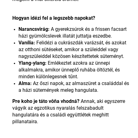
Hogyan idézi fel a legszebb napokat
?
Narancsvirág:
A gyerekzsúrok és a frissen facsart
házi gyümölcslevek illatát juttatja eszedbe.
Vanília:
Felidézi a cukrászdák varázsát, és azokat
az otthoni sütéseket, amikor a szüleiddel vagy
nagyszüleiddel közösen készítettetek süteményt.
Ylang-ylang:
Emlékeztet azokra az ünnepi
alkalmakra, amikor ünneplő ruhába öltöztél, és
minden különlegesnek tűnt.
Alma:
Az őszi napok, az almaszüret a családdal és
a házi sütemények meleg hangulata
.
Pre koho je táto vôňa vhodná?
Annak, aki egyszerre
vágyik az egzotikus nyaralás felszabadult
hangulatára és a családi együttlétek meghitt
pillanataira
.