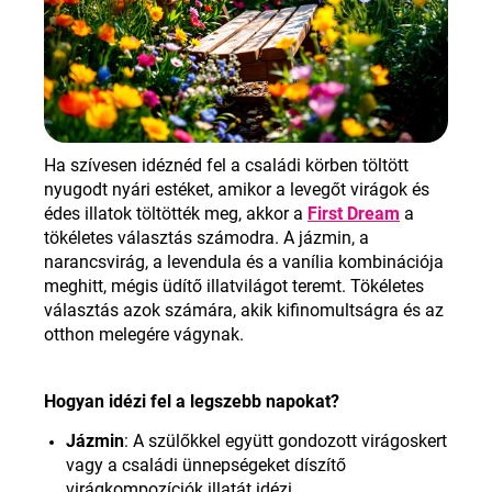
Ha szívesen idéznéd fel a családi körben töltött
nyugodt nyári estéket, amikor a levegőt virágok és
édes illatok töltötték meg, akkor a
First Dream
a
tökéletes választás számodra. A jázmin, a
narancsvirág, a levendula és a vanília kombinációja
meghitt, mégis üdítő illatvilágot teremt. Tökéletes
választás azok számára, akik kifinomultságra és az
otthon melegére vágynak
.
Hogyan idézi fel a legszebb napokat
?
Jázmin
:
A szülőkkel együtt gondozott virágoskert
vagy a családi ünnepségeket díszítő
virágkompozíciók illatát idézi
.