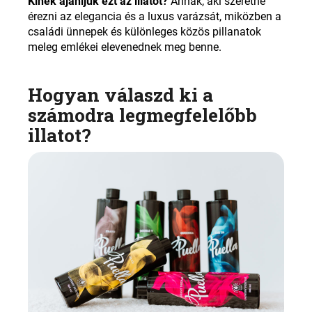
Kinek ajánljuk ezt az illatot?
Annak, aki szeretné
érezni az elegancia és a luxus varázsát, miközben a
családi ünnepek és különleges közös pillanatok
meleg emlékei elevenednek meg benne
.
Hogyan válaszd ki a
számodra legmegfelelőbb
illatot
?