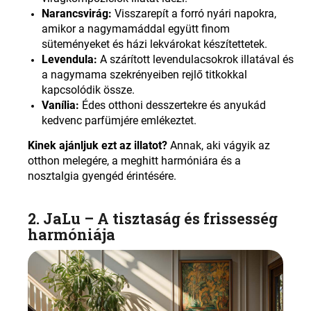
Narancsvirág:
Visszarepít a forró nyári napokra,
amikor a nagymamáddal együtt finom
süteményeket és házi lekvárokat készítettetek.
Levendula:
A szárított levendulacsokrok illatával és
a nagymama szekrényeiben rejlő titkokkal
kapcsolódik össze.
Vanília:
Édes otthoni desszertekre és anyukád
kedvenc parfümjére emlékeztet
.
Kinek ajánljuk ezt az illatot?
Annak, aki vágyik az
otthon melegére, a meghitt harmóniára és a
nosztalgia gyengéd érintésére.
2. JaLu –
A tisztaság és frissesség
harmóniája