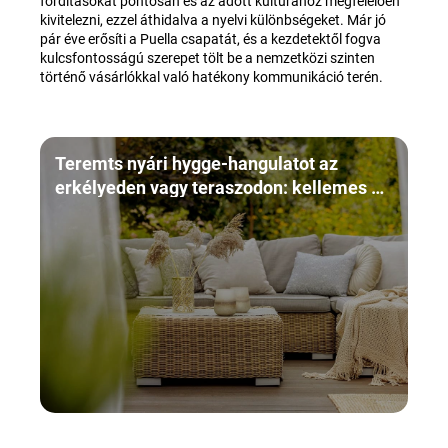
fordításokat pontosan és az adott kultúrához megfelelően
kivitelezni, ezzel áthidalva a nyelvi különbségeket. Már jó
pár éve erősíti a Puella csapatát, és a kezdetektől fogva
kulcsfontosságú szerepet tölt be a nemzetközi szinten
történő vásárlókkal való hatékony kommunikáció terén.
Teremts nyári hygge-hangulatot az
erkélyeden vagy teraszodon: kellemes és
pihentető pillanatok az otthon
kényelmében