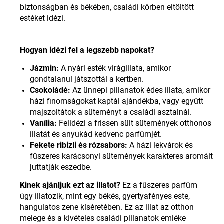
biztonságban és békében, családi körben eltöltött
estéket idézi
.
Hogyan idézi fel a legszebb napokat?
Jázmin:
A nyári esték virágillata, amikor
gondtalanul játszottál a kertben.
Csokoládé:
Az ünnepi pillanatok édes illata, amikor
házi finomságokat kaptál ajándékba, vagy együtt
majszoltátok a süteményt a családi asztalnál.
Vanília:
Felidézi a frissen sült sütemények otthonos
illatát és anyukád kedvenc parfümjét.
Fekete ribizli és rózsabors:
A házi lekvárok és
fűszeres karácsonyi sütemények karakteres aromáit
juttatják eszedbe
.
Kinek ajánljuk ezt az illatot?
Ez a fűszeres parfüm
úgy illatozik, mint egy békés, gyertyafényes este,
hangulatos zene kíséretében. Ez az illat az otthon
melege és a kivételes családi pillanatok emléke