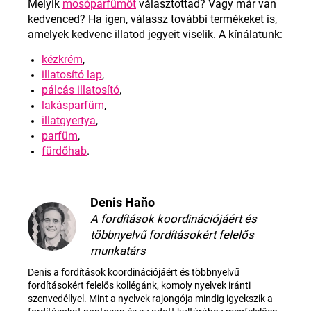
Melyik
mosóparfümöt
választottad? Vagy már van
kedvenced? Ha igen, válassz további termékeket is,
amelyek kedvenc illatod jegyeit viselik. A kínálatunk
:
kézkrém
,
illatosító lap
,
pálcás illatosító
,
lakásparfüm
,
illatgyertya
,
parfüm
,
fürdőhab
.
Denis Haňo
A fordítások koordinációjáért és
többnyelvű fordításokért felelős
munkatárs
Denis a fordítások koordinációjáért és többnyelvű
fordításokért felelős kollégánk, komoly nyelvek iránti
szenvedéllyel. Mint a nyelvek rajongója mindig igyekszik a