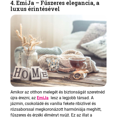
4. EmiJa –
Fűszeres elegancia, a
luxus érintésével
Amikor az otthon melegét és biztonságát szeretnéd
újra érezni, az
EmiJa
lesz a legjobb társad. A
jázmin, csokoládé és vanília fekete ribizlivel és
rózsaborssal megkoronázott harmóniája meghitt,
fűszeres és érzéki élményt nyújt. Ez az illat a