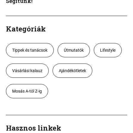
Segítünk!
Kategóriák
Tippek és tanácsok
Útmutatók
Lifestyle
Vásárlási kalauz
Ajándékötletek
Mosás A-tól Z-ig
Hasznos linkek