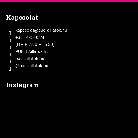
L
á
Kapcsolat
b
l
kapcsolat
@
puellaillatok.hu
é
+361 445 0524
c
(H – P, 7.00 – 15.30)
PUELLAillatok.hu
puellaillatok.hu
@puellaillatok.hu
Instagram