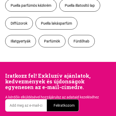
Puella parfümös kézkrém
Puella illatosító lap
Diffúzorok
Puella lakásparfüm
Illatgyertyák
Parfümök
Fürdőhab
Iratkozz fel! Exkluzív ajánlatok,
kedvezmények és újdonságok
egyenesen az e-mail-címedre.
A kérdőív elküldésével hozzájárulsz
az adataid kezeléséhez
Feliratkozom