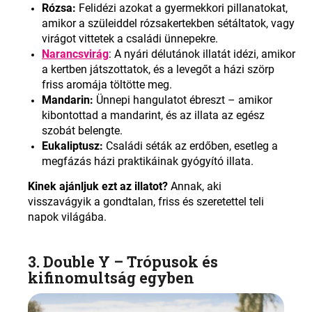
Rózsa:
Felidézi azokat a gyermekkori pillanatokat,
amikor a szüleiddel rózsakertekben sétáltatok, vagy
virágot vittetek a családi ünnepekre.
Narancsvirág
: A nyári délutánok illatát idézi, amikor
a kertben játszottatok, és a levegőt a házi szörp
friss aromája töltötte meg.
Mandarin:
Ünnepi hangulatot ébreszt – amikor
kibontottad a mandarint, és az illata az egész
szobát belengte.
Eukaliptusz:
Családi séták az erdőben, esetleg a
megfázás házi praktikáinak gyógyító illata
.
Kinek ajánljuk ezt az illatot?
Annak, aki
visszavágyik a gondtalan, friss és szeretettel teli
napok világába.
3. Double Y –
Trópusok és
kifinomultság egyben