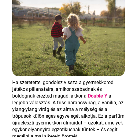
Ha szeretettel gondolsz vissza a gyermekkorod
játékos pillanataira, amikor szabadnak és
boldognak érezted magad, akkor a
Double Y
a
legjobb választás. A friss narancsvirág, a vanília, az
ylang-ylang virág és az alma a mélység és a
trópusok különleges egyvelegét alkotja. Ez a parfüm
újraéleszti gyermekkori álmaidat – azokat, amelyek
egykor olyannyira egzotikusnak tűntek – és segít
megélni a mai sikereid örömét
.