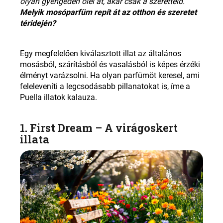
olyan gyengéden ölel át, akár csak a szeretteid.
Melyik mosóparfüm repít át az otthon és szeretet
téridején
?
Egy megfelelően kiválasztott illat az általános
mosásból, szárításból és vasalásból is képes érzéki
élményt varázsolni. Ha olyan parfümöt keresel, ami
feleleveníti a legcsodásabb pillanatokat is, íme a
Puella illatok kalauza
.
1. First Dream –
A virágoskert
illata