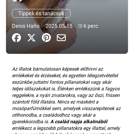
Tippek és tanácsok
A
j
Denis Haňo
2025.05.15
6 perc
á
n
l
j
u
k
Az illatok bámulatosan képesek előhívni az
emlékeket és érzéseket, és egyetlen lélegzetvétellel
eszünkbe juttatni fontos pillanatokat vagy akár
teljes időszakokat is. Élénken emlékszünk a fagyos
reggelekre, a nyári zivatarokra, vagy az őszi, frissen
szántott föld illatára. Nincs ez másként a
mosóparfümökkel sem, amelyek visszarepítenek az
otthonodba, a családodhoz vagy akár a
gyerekkorodba is.
A család napja alkalmából
emlékezz a legszebb pillanatokra egy illattal, amely