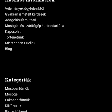
Vélemények ügyfeleinktől
Gyakran ismételt kérdések
Adagolási útmutató
Mosógép és szárítógép karbantartása
Kapcsolat
Történetünk
Miért éppen Puella?
Blog
Kategóriák
Mosóparfümök
Mosógél
Lakásparfümök
Diffúzorok
Illatosító lapok