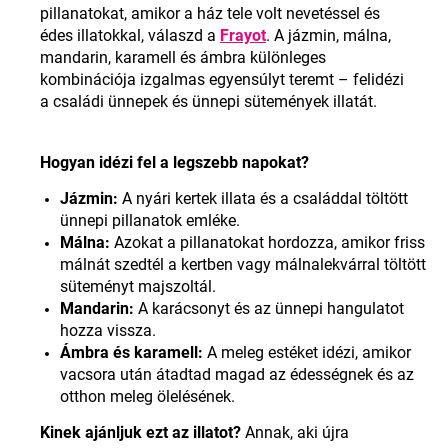
pillanatokat, amikor a ház tele volt nevetéssel és
édes illatokkal, válaszd a
Frayot
. A jázmin, málna,
mandarin, karamell és ámbra különleges
kombinációja izgalmas egyensúlyt teremt – felidézi
a családi ünnepek és ünnepi sütemények illatát
.
Hogyan idézi fel a legszebb napokat
?
Jázmin:
A nyári kertek illata és a családdal töltött
ünnepi pillanatok emléke.
Málna:
Azokat a pillanatokat hordozza, amikor friss
málnát szedtél a kertben vagy málnalekvárral töltött
süteményt majszoltál.
Mandarin:
A karácsonyt és az ünnepi hangulatot
hozza vissza.
Ámbra és karamell:
A meleg estéket idézi, amikor
vacsora után átadtad magad az édességnek és az
otthon meleg ölelésének
.
Kinek ajánljuk ezt az illatot?
Annak, aki újra