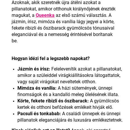
Azoknak, akik szeretnék újra átélni azokat a
pillanatokat, amikor otthonuk királynőjének érezték
magukat, a
Queenka
az első számú választás. A
jázmin, írisz, mimóza és vanília lágy jegyei a körte,
fekete ribizli és őszibarack gyümölcsös tónusaival
eleganciával és a nemesség érintésével borítanak
be
.
Hogyan idézi fel a legszebb napokat
?
Jázmin és írisz:
Felelevenítik azokat a pillanatokat,
amikor a szüleiddel virágkiállításokra látogattatok,
vagy saját virágokat neveltetek otthon.
Mimóza és vanília:
A házi sütemények, ünnepi
finomságok és a kandalló meleg ölelésének illata.
Körte, fekete ribizli és őszibarack:
A gyümölcsös
kertek és otthoni befőzések emlékeit hívják elő.
Pacsuli és tonkabab:
A családi ünnepek és ünnepi
pillanatok eleganciájára és luxusára emlékeztetnek
.